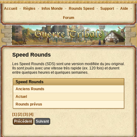
Accueil
-
Règles
-
Infos Monde
-
Rounds Speed
-
Support
-
Aide
-
Forum
Speed Rounds
Les Speed Rounds (SDS) sont une version modifiée du jeu original.
Ils sont joués avec une vitesse très rapide (ex. 120 fois) et durent
entre quelques heures et quelques semaines.
Speed Rounds
Anciens Rounds
Actuel
Rounds prévus
[1]
[2]
[3]
[4]
Précédent
Suivant