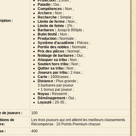
Protection :
25min ;
Paladin :
Oui ;
Compétences :
Non ;
Archers :
Non ;
Recherche :
Simple ;
iption :
Limite de ferme :
Non ;
Limite de feinte :
2% ;
Barbares :
Jusqu'à 950pts ;
Butin limité :
Non ;
Production :
Normale ;
Système d'académie :
Pièces ;
Portée des nobles :
Normale ;
Prix des pièces :
Normal ;
Noblage de barbares :
Oui ;
Attaquer sa tribu :
Non ;
Soutien hors tribu :
Non ;
Quitter sa tribu :
Non ;
Joueurs par tribu :
2 max. ;
Carte :
1000cases ;
Distance :
Plus grande ;
3 barbares par joueur
+ 1 bonus par joueur ;
Noyau :
Resserré ;
Déménagement :
Oui ;
Loyauté :
20-35 ;
e de joueurs :
100
tions de
Les trois joueurs qui ont atteint les meilleurs classements
ire:
Récompense : 10 Points Premium chacun
se :
400