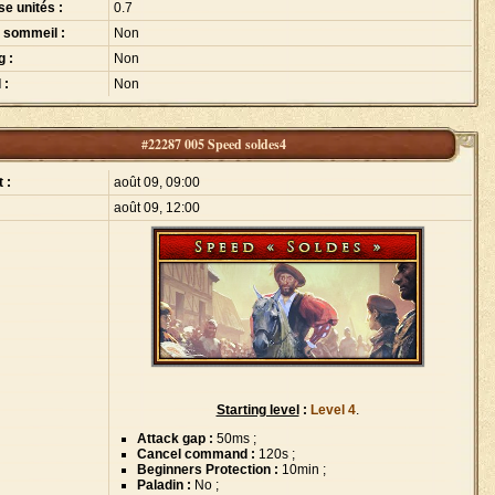
se unités :
0.7
 sommeil :
Non
g :
Non
 :
Non
#22287 005 Speed soldes4
 :
août 09, 09:00
août 09, 12:00
Starting level
:
Level 4
.
Attack gap :
50ms ;
Cancel command :
120s ;
Beginners Protection :
10min ;
Paladin :
No ;