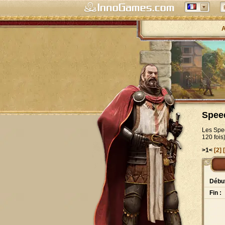
A
Spee
Les Spee
120 fois
>1<
[2]
Début
Fin :