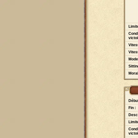
Limit
Condi
victo
Vites
Vites
Mode
Sittin
Moral
Début
Fin :
Descr
Limit
Condi
victo