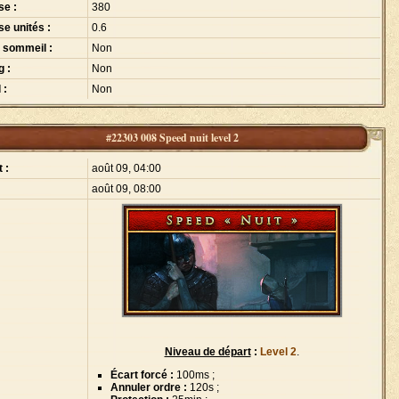
se :
380
se unités :
0.6
 sommeil :
Non
g :
Non
 :
Non
#22303 008 Speed nuit level 2
 :
août 09, 04:00
août 09, 08:00
Niveau de départ
:
Level 2
.
Écart forcé :
100ms ;
Annuler ordre :
120s ;