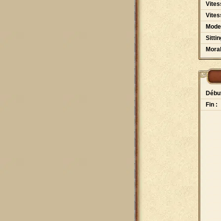
Vites
Vites
Mode
Sittin
Moral
Début
Fin :