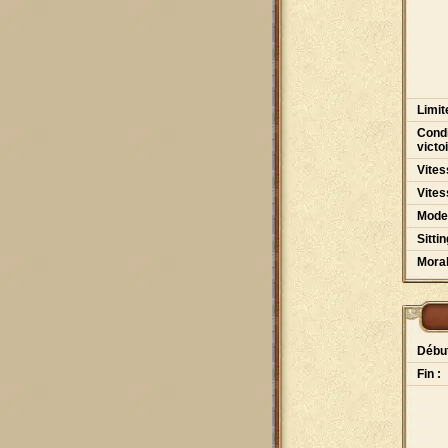
Limit
Condi
victo
Vites
Vites
Mode
Sittin
Moral
Début
Fin :