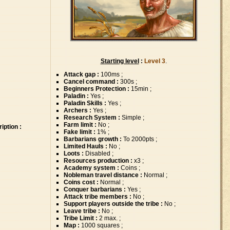
Starting level
:
Level 3
.
Attack gap :
100ms ;
Cancel command :
300s ;
Beginners Protection :
15min ;
Paladin :
Yes ;
Paladin Skills :
Yes ;
Archers :
Yes ;
Research System :
Simple ;
Farm limit :
No ;
iption :
Fake limit :
1% ;
Barbarians growth :
To
2000pts ;
Limited Hauls :
No ;
Loots :
Disabled ;
Resources production :
x3 ;
Academy system :
Coins ;
Nobleman travel distance :
Normal ;
Coins cost :
Normal ;
Conquer barbarians :
Yes ;
Attack tribe members :
No ;
Support players outside the tribe :
No ;
Leave tribe :
No ;
Tribe Limit :
2 max. ;
Map :
1000 squares ;