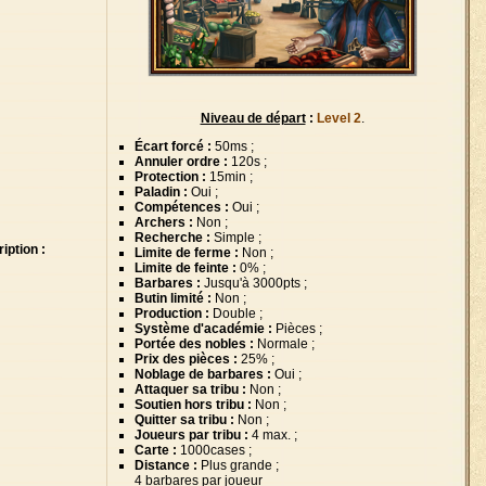
Niveau de départ
:
Level 2
.
Écart forcé :
50ms ;
Annuler ordre :
120s ;
Protection :
15min ;
Paladin :
Oui ;
Compétences :
Oui ;
Archers :
Non ;
Recherche :
Simple ;
iption :
Limite de ferme :
Non ;
Limite de feinte :
0% ;
Barbares :
Jusqu'à 3000pts ;
Butin limité :
Non ;
Production :
Double ;
Système d'académie :
Pièces ;
Portée des nobles :
Normale ;
Prix des pièces :
25% ;
Noblage de barbares :
Oui ;
Attaquer sa tribu :
Non ;
Soutien hors tribu :
Non ;
Quitter sa tribu :
Non ;
Joueurs par tribu :
4 max. ;
Carte :
1000cases ;
Distance :
Plus grande ;
4 barbares par joueur