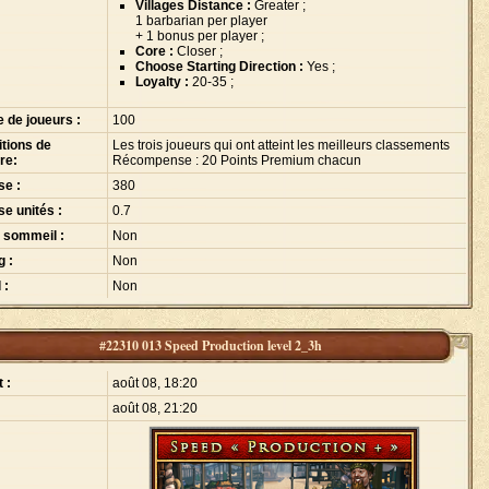
Villages Distance :
Greater ;
1
barbarian per player
+ 1
bonus per player ;
Core :
Closer ;
Choose Starting Direction :
Yes ;
Loyalty :
20-35 ;
e de joueurs :
100
tions de
Les trois joueurs qui ont atteint les meilleurs classements
ire:
Récompense : 20 Points Premium chacun
se :
380
se unités :
0.7
 sommeil :
Non
g :
Non
 :
Non
#22310 013 Speed Production level 2_3h
 :
août 08, 18:20
août 08, 21:20