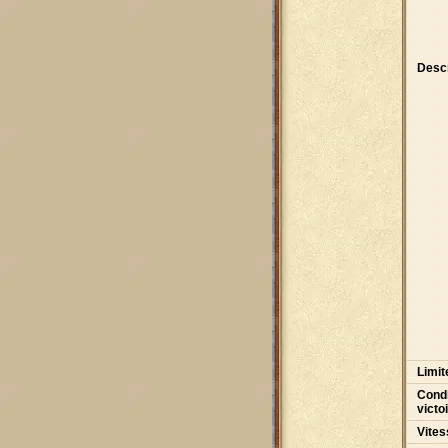
Descr
Limit
Condi
victo
Vites