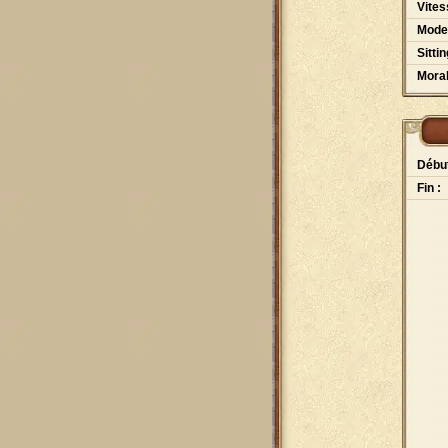
Vites
Mode
Sittin
Moral
Début
Fin :