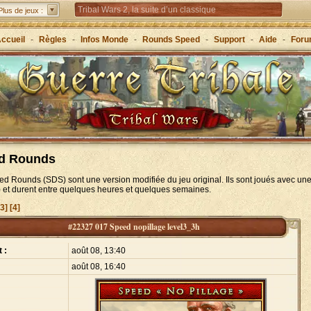
Tribal Wars 2, la suite d’un classique
Plus de jeux :
Forge of Empires – Stratégie à travers les âges
ccueil
-
Règles
-
Infos Monde
-
Rounds Speed
-
Support
-
Aide
-
For
Grepolis – Fondez un royaume en Grèce antique !
d Rounds
d Rounds (SDS) sont une version modifiée du jeu original. Ils sont joués avec une 
) et durent entre quelques heures et quelques semaines.
[3]
[4]
#22327 017 Speed nopillage level3_3h
 :
août 08, 13:40
août 08, 16:40