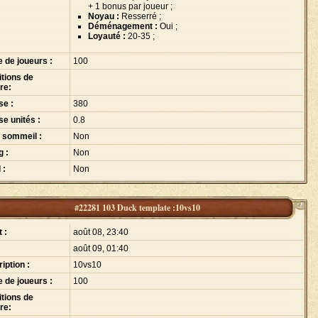
+ 1 bonus par joueur ;
Noyau :
Resserré ;
Déménagement :
Oui ;
Loyauté :
20-35 ;
e de joueurs :
100
tions de
ire:
se :
380
se unités :
0.8
 sommeil :
Non
g :
Non
 :
Non
#22281 103 Duck template :10vs10
 :
août 08, 23:40
août 09, 01:40
iption :
10vs10
e de joueurs :
100
tions de
ire: