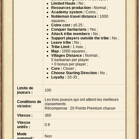
Limited Hauls :
No ;
Resources production :
Normal ;
Academy system :
Coins ;
Nobleman travel distance :
1000
squares ;
Coins cost :
x0.25 ;
Conquer barbarians :
Yes ;
Attack tribe members :
No ;
Support players outside the tribe :
No ;
Leave tribe :
No ;
Tribe Limit :
1 max. ;
Map :
1000 squares ;
Villages Distance :
Normal ;
5
barbarian per player
+ 0
bonus per player ;
Core :
Closer ;
Choose Starting Direction :
No ;
Loyalty :
20-35 ;
Limite de
100
joueurs :
Les trois joueurs qui ont atteint les meilleurs
Conditions de
classements
victoire:
Récompense : 20 Points Premium chacun
Vitesse :
360
Vitesse
0.8
unités :
Mode
Non
sommeil :