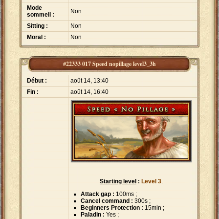
Mode
Non
sommeil :
Sitting :
Non
Moral :
Non
#22333 017 Speed nopillage level3_3h
Début :
août 14, 13:40
Fin :
août 14, 16:40
Starting level
:
Level 3
.
Attack gap :
100ms ;
Cancel command :
300s ;
Beginners Protection :
15min ;
Paladin :
Yes ;