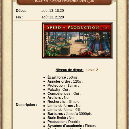
#22315 013 Speed Production level 2_3h
Début :
août 13, 18:20
Fin :
août 13, 21:20
Niveau de départ
:
Level 2
.
Écart forcé :
50ms ;
Annuler ordre :
120s ;
Protection :
15min ;
Paladin :
Oui ;
Compétences :
Oui ;
Archers :
Non ;
Recherche :
Simple ;
Description :
Limite de ferme :
Non ;
Limite de feinte :
0% ;
Barbares :
Jusqu'à 3000pts ;
Butin limité :
Non ;
Production :
Double ;
Système d'académie :
Pièces ;