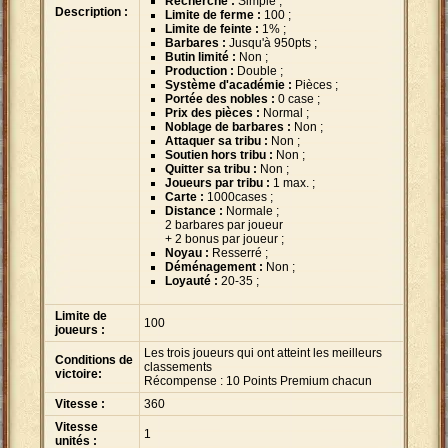
Recherche :
Simple ;
Description :
Limite de ferme :
100 ;
Limite de feinte :
1% ;
Barbares :
Jusqu'à 950pts ;
Butin limité :
Non ;
Production :
Double ;
Système d'académie :
Pièces ;
Portée des nobles :
0 case ;
Prix des pièces :
Normal ;
Noblage de barbares :
Non ;
Attaquer sa tribu :
Non ;
Soutien hors tribu :
Non ;
Quitter sa tribu :
Non ;
Joueurs par tribu :
1 max. ;
Carte :
1000cases ;
Distance :
Normale ;
2 barbares par joueur
+ 2 bonus par joueur ;
Noyau :
Resserré ;
Déménagement :
Non ;
Loyauté :
20-35 ;
Limite de
100
joueurs :
Les trois joueurs qui ont atteint les meilleurs
Conditions de
classements
victoire:
Récompense : 10 Points Premium chacun
Vitesse :
360
Vitesse
1
unités :