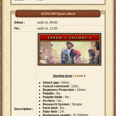
#22292 005 Speed soldes4
Début :
août 14, 09:00
Fin :
août 14, 12:00
Starting level
:
Level 4
.
Attack gap :
50ms ;
Cancel command :
120s ;
Beginners Protection :
10min ;
Paladin :
No ;
Paladin Skills :
No ;
Archers :
No ;
Research System :
Simple ;
Farm limit :
No ;
Description :
Fake limit :
1% ;
Barbarians growth :
To
2000pts ;