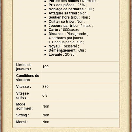
Portée des nobles :
Normale ;
Prix des pièces :
25% ;
Noblage de barbares :
Oui ;
Attaquer sa tribu :
Non ;
Soutien hors tribu :
Non ;
Quitter sa tribu :
Non ;
Joueurs par tribu :
4 max. ;
Carte :
1000cases ;
Distance :
Plus grande ;
4 barbares par joueur
+ 1 bonus par joueur ;
Noyau :
Resserré ;
Déménagement :
Oui ;
Loyauté :
20-35 ;
Limite de
100
joueurs :
Conditions de
victoire:
Vitesse :
380
Vitesse
0.8
unités :
Mode
Non
sommeil :
Sitting :
Non
Moral :
Non