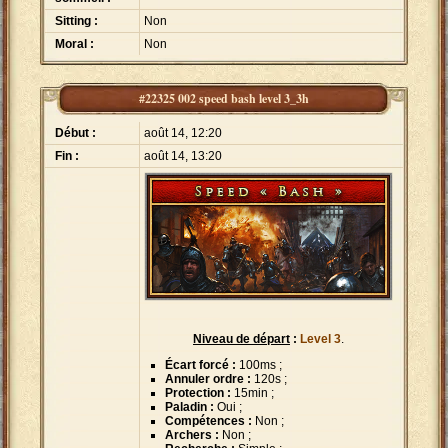
Sitting :
Non
Moral :
Non
#22325 002 speed bash level 3_3h
Début :
août 14, 12:20
Fin :
août 14, 13:20
Niveau de départ
:
Level 3
.
Écart forcé :
100ms ;
Annuler ordre :
120s ;
Protection :
15min ;
Paladin :
Oui ;
Compétences :
Non ;
Archers :
Non ;