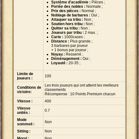
Système d'académie :
Pièces ;
Portée des nobles :
Normale ;
Prix des pièces :
Normal ;
Noblage de barbares :
Oui ;
Attaquer sa tribu :
Non ;
Soutien hors tribu :
Non ;
Quitter sa tribu :
Non ;
Joueurs par tribu :
2 max. ;
Carte :
1000cases ;
Distance :
Plus grande ;
3 barbares par joueur
+ 1 bonus par joueur ;
Noyau :
Resserré ;
Déménagement :
Oui ;
Loyauté :
20-35 ;
Limite de
100
joueurs :
Les trois joueurs qui ont atteint les meilleurs
Conditions de
classements
victoire:
Récompense : 10 Points Premium chacun
Vitesse :
400
Vitesse
0.7
unités :
Mode
Non
sommeil :
Sitting :
Non
Moral :
Non