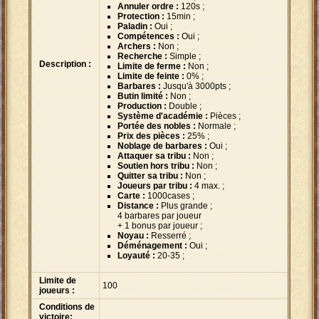
Annuler ordre :
120s ;
Protection :
15min ;
Paladin :
Oui ;
Compétences :
Oui ;
Archers :
Non ;
Recherche :
Simple ;
Description :
Limite de ferme :
Non ;
Limite de feinte :
0% ;
Barbares :
Jusqu'à 3000pts ;
Butin limité :
Non ;
Production :
Double ;
Système d'académie :
Pièces ;
Portée des nobles :
Normale ;
Prix des pièces :
25% ;
Noblage de barbares :
Oui ;
Attaquer sa tribu :
Non ;
Soutien hors tribu :
Non ;
Quitter sa tribu :
Non ;
Joueurs par tribu :
4 max. ;
Carte :
1000cases ;
Distance :
Plus grande ;
4 barbares par joueur
+ 1 bonus par joueur ;
Noyau :
Resserré ;
Déménagement :
Oui ;
Loyauté :
20-35 ;
Limite de
100
joueurs :
Conditions de
victoire: