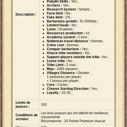
Paladin Skills :
Yes ;
Archers :
Yes ;
Research System :
Simple ;
Farm limit :
No ;
Description :
Fake limit :
1% ;
Barbarians growth :
To
2000pts ;
Limited Hauls :
No ;
Loots :
Disabled ;
Resources production :
x3 ;
Academy system :
Coins ;
Nobleman travel distance :
Normal ;
Coins cost :
Normal ;
Conquer barbarians :
Yes ;
Attack tribe members :
No ;
Support players outside the tribe :
No ;
Leave tribe :
No ;
Tribe Limit :
2 max. ;
Map :
1000 squares ;
Villages Distance :
Greater ;
1
barbarian per player
+ 1
bonus per player ;
Core :
Closer ;
Choose Starting Direction :
Yes ;
Loyalty :
20-35 ;
Limite de
100
joueurs :
Les trois joueurs qui ont atteint les meilleurs
Conditions de
classements
victoire:
Récompense : 20 Points Premium chacun