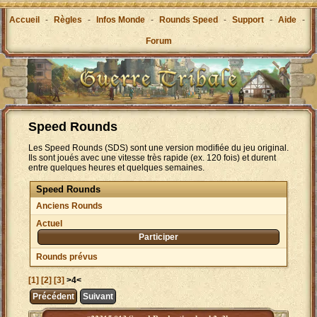
Accueil
-
Règles
-
Infos Monde
-
Rounds Speed
-
Support
-
Aide
-
Forum
Speed Rounds
Les Speed Rounds (SDS) sont une version modifiée du jeu original.
Ils sont joués avec une vitesse très rapide (ex. 120 fois) et durent
entre quelques heures et quelques semaines.
Speed Rounds
Anciens Rounds
Actuel
Participer
Rounds prévus
[1]
[2]
[3]
>4<
Précédent
Suivant