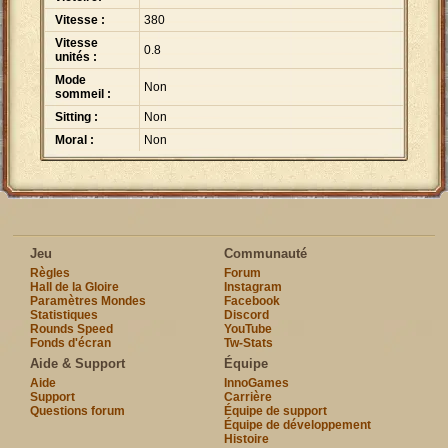
Vitesse :
380
Vitesse
0.8
unités :
Mode
Non
sommeil :
Sitting :
Non
Moral :
Non
Jeu
Communauté
Règles
Forum
Hall de la Gloire
Instagram
Paramètres Mondes
Facebook
Statistiques
Discord
Rounds Speed
YouTube
Fonds d'écran
Tw-Stats
Aide & Support
Équipe
Aide
InnoGames
Support
Carrière
Questions forum
Équipe de support
Équipe de développement
Histoire