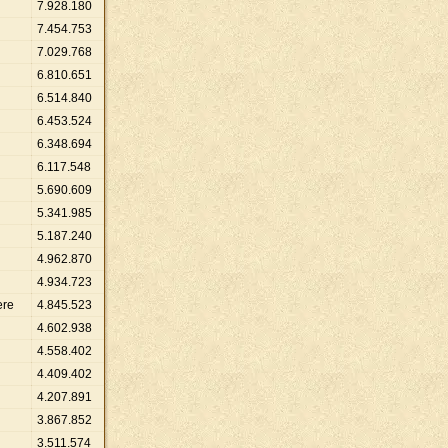
7
.
928
.
180
7
.
454
.
753
7
.
029
.
768
6
.
810
.
651
6
.
514
.
840
6
.
453
.
524
6
.
348
.
694
6
.
117
.
548
5
.
690
.
609
5
.
341
.
985
5
.
187
.
240
4
.
962
.
870
4
.
934
.
723
ere
4
.
845
.
523
4
.
602
.
938
4
.
558
.
402
4
.
409
.
402
4
.
207
.
891
3
.
867
.
852
3
.
511
.
574