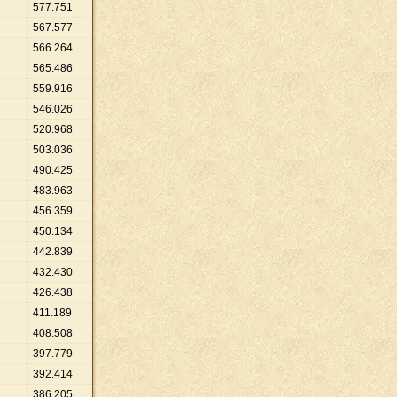
577
.
751
567
.
577
566
.
264
565
.
486
559
.
916
546
.
026
520
.
968
503
.
036
490
.
425
483
.
963
456
.
359
450
.
134
442
.
839
432
.
430
426
.
438
411
.
189
408
.
508
397
.
779
392
.
414
386
.
205