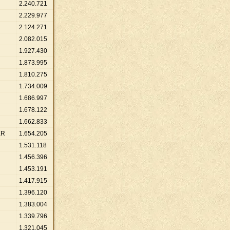
2
.
240
.
721
2
.
229
.
977
2
.
124
.
271
2
.
082
.
015
1
.
927
.
430
1
.
873
.
995
1
.
810
.
275
1
.
734
.
009
1
.
686
.
997
1
.
678
.
122
1
.
662
.
833
ER
1
.
654
.
205
1
.
531
.
118
1
.
456
.
396
1
.
453
.
191
1
.
417
.
915
1
.
396
.
120
1
.
383
.
004
1
.
339
.
796
1
.
321
.
045