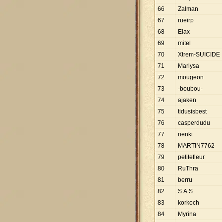
66
Zalman
67
rueirp
68
Elax
69
mitel
70
Xtrem-SUICIDE
71
Marlysa
72
mougeon
73
-boubou-
74
ajaken
75
tidusisbest
76
casperdudu
77
nenki
78
MARTIN7762
79
petitefleur
80
RuThra
81
berru
82
S.A.S.
83
korkoch
84
Myrina