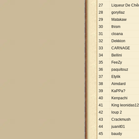
27
Liqueur De Chê
28
goryllaz
29
Matakaw
30
thism
31
cloana
32
Dekkion
33
CARNAGE
34
Bellini
35
FeeZy
36
paquitouz
37
Etylik
38
Aimdard
39
KaPPa?
40
Kenpachi
41
King leonidas1
42
loup 2
43
Crackmush
44
juanit01
45
baudy