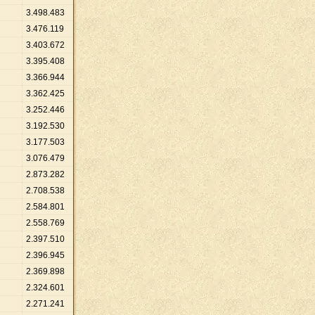
3
.
498
.
483
3
.
476
.
119
3
.
403
.
672
3
.
395
.
408
3
.
366
.
944
3
.
362
.
425
3
.
252
.
446
3
.
192
.
530
3
.
177
.
503
3
.
076
.
479
2
.
873
.
282
2
.
708
.
538
2
.
584
.
801
2
.
558
.
769
2
.
397
.
510
2
.
396
.
945
2
.
369
.
898
2
.
324
.
601
2
.
271
.
241