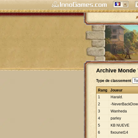
A
Archive Monde 7
Type de classement
Rang
Joueur
1
Harald.
2
-NeverBackDow
3
Wanheda
4
parley
5
KB NUEVE
6
fixounet14