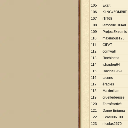
105
Exalt
106
KiiNGxZOMBiiE
107
iTiT68
108
lamoelle10340
109
ProjectExtremis
110
maximous123
111
CIPAT
112
cornwall
113
Rochinetta
114
tchaplou64
115
Racine1969
116
tacens
117
éracles
118
Maximilian
119
cruelledéesse
120
Zorroèarrivé
121
Dame Enigma
122
EWAN06100
123
nicolas2670