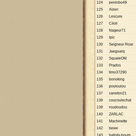
124
peninbo49
125
Aïzen
126
Lescure
127
Ciloli
128
Nageur71
129
lpic
130
Seigneur Roar
131
Jaeguarq
132
SqualeOM
133
Prados
134
timo37290
135
bonoking
136
pouloulou
137
caneton21
138
coucoulechat
139
roudoudou
140
ZARLAC
141
Machinette
142
bewe
143
batista-boum