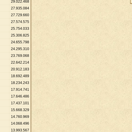
29
.
022
.
468
27
.
935
.
084
27
.
729
.
660
27
.
574
.
575
25
.
754
.
033
25
.
306
.
825
24
.
655
.
798
24
.
295
.
310
23
.
769
.
068
22
.
642
.
214
20
.
912
.
183
18
.
692
.
489
18
.
234
.
243
17
.
914
.
741
17
.
646
.
486
17
.
437
.
101
15
.
668
.
329
14
.
760
.
969
14
.
068
.
496
13
.
993
.
567