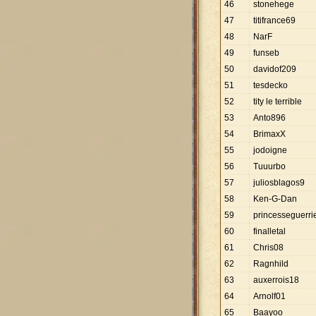
46
stonehege
47
titifrance69
48
NarF
49
funseb
50
davidof209
51
tesdecko
52
tity le terrible
53
Anto896
54
BrimaxX
55
jodoigne
56
Tuuurbo
57
juliosblagos9
58
Ken-G-Dan
59
princesseguerri
60
finalletal
61
Chris08
62
Ragnhild
63
auxerrois18
64
Arnolf01
65
Baayoo