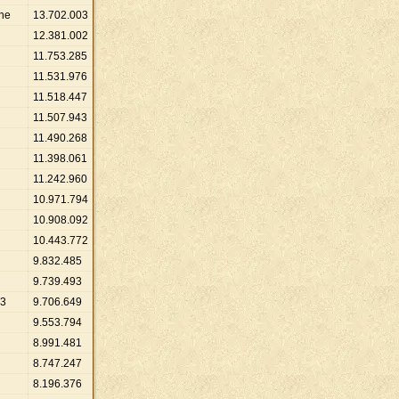
ne
13
.
702
.
003
12
.
381
.
002
11
.
753
.
285
11
.
531
.
976
11
.
518
.
447
11
.
507
.
943
11
.
490
.
268
11
.
398
.
061
11
.
242
.
960
10
.
971
.
794
10
.
908
.
092
10
.
443
.
772
9
.
832
.
485
9
.
739
.
493
23
9
.
706
.
649
9
.
553
.
794
8
.
991
.
481
8
.
747
.
247
8
.
196
.
376