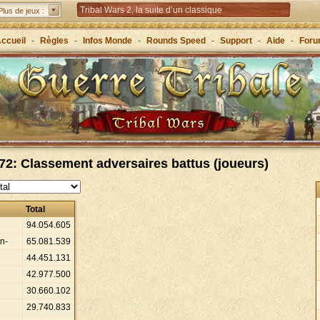
Tribal Wars 2, la suite d’un classique
Plus de jeux :
Forge of Empires – Stratégie à travers les âges
ccueil
-
Règles
-
Infos Monde
-
Rounds Speed
-
Support
-
Aide
-
For
Grepolis – Fondez un royaume en Grèce antique !
2: Classement adversaires battus (joueurs)
Total
94
.
054
.
605
n-
65
.
081
.
539
44
.
451
.
131
42
.
977
.
500
30
.
660
.
102
29
.
740
.
833