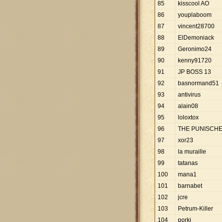
85
kisscool AO
86
youplaboom
87
vincent28700
88
ElDemoniack
89
Geronimo24
90
kenny91720
91
JP BOSS 13
92
basnormand51
93
antivirus
94
alain08
95
loloxtox
96
THE PUNISCH
97
xor23
98
la muraille
99
tatanas
100
mana1
101
barnabet
102
jcre
103
Petrum-Killer
104
porki