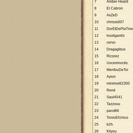
7
Amber Heard
8
El Cabron
9
AxZeD
10
chrisss007
11
DorEtDePlaTine
12
hooligan6z
13
cervo
14
Dragagibus
15
Ricorez
16
Uocemnoctis.
17
MenfouDeToi
18
Ayion
19
minimoi62300
20
René
21
Saul4541
22
Tazzouu
23
parot66
24
TonioElUnico
25
b2h.
26
Kilyou