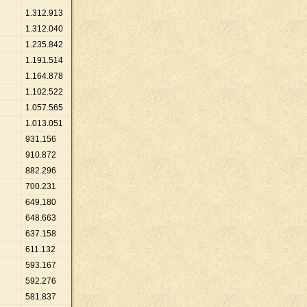
1
.
312
.
913
1
.
312
.
040
1
.
235
.
842
1
.
191
.
514
1
.
164
.
878
1
.
102
.
522
1
.
057
.
565
1
.
013
.
051
931
.
156
910
.
872
882
.
296
700
.
231
649
.
180
648
.
663
637
.
158
611
.
132
593
.
167
592
.
276
581
.
837