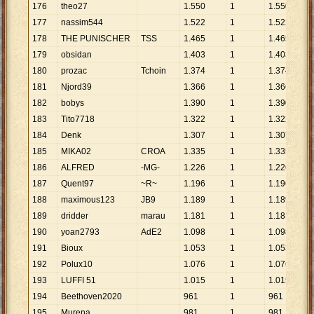
176
theo27
1
.
550
1
1
.
550
177
nassim544
1
.
522
1
1
.
522
178
THE PUNISCHER
TSS
1
.
465
1
1
.
465
179
obsidan
1
.
403
1
1
.
403
180
prozac
Tchoin
1
.
374
1
1
.
374
181
Njord39
1
.
366
1
1
.
366
182
bobys
1
.
390
1
1
.
390
183
Tito7718
1
.
322
1
1
.
322
184
Denk
1
.
307
1
1
.
307
185
MIKA02
CROA
1
.
335
1
1
.
335
186
ALFRED
-MG-
1
.
226
1
1
.
226
187
Quent97
~R~
1
.
196
1
1
.
196
188
maximous123
JB9
1
.
189
1
1
.
189
189
dridder
marau
1
.
181
1
1
.
181
190
yoan2793
AdE2
1
.
098
1
1
.
098
191
Bioux
1
.
053
1
1
.
053
192
Polux10
1
.
076
1
1
.
076
193
LUFFI 51
1
.
015
1
1
.
015
194
Beethoven2020
961
1
961
195
Murena
981
1
981