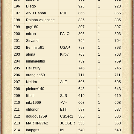
196
Diego
923
1
923
197
ArkD Cahon
PDF
866
1
866
198
Rainha vallentine
835
1
835
199
guy180
807
1
807
200
mixan
PALO
803
1
803
201
Sirvarld
794
1
794
202
Benjifmx91
USAP
793
1
793
203
alona
Kirby
763
1
763
204
minimenths
759
1
759
205
Hellsfury
745
1
745
206
orangina59
711
1
711
207
Neidra
AdE
695
1
695
208
pletnev140
643
1
643
209
lillalit
SaS
619
1
619
210
niky1969
~V~
608
1
608
211
olrlorlor
ETT.
587
1
587
212
doudou1759
CuSec2
586
1
586
213
MARTIN7762
JUGGER
553
1
553
214
loupgris
Izi
540
1
540