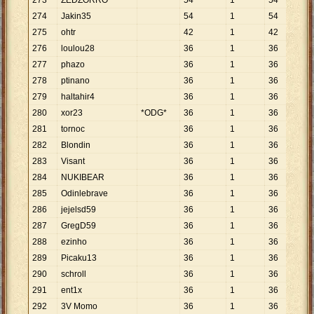
273
ZEDZORRO
54
1
54
274
Jakin35
54
1
54
275
ohtr
42
1
42
276
loulou28
36
1
36
277
phazo
36
1
36
278
ptinano
36
1
36
279
haltahir4
36
1
36
280
xor23
*ODG*
36
1
36
281
tornoc
36
1
36
282
Blondin
36
1
36
283
Visant
36
1
36
284
NUKIBEAR
36
1
36
285
Odinlebrave
36
1
36
286
jejelsd59
36
1
36
287
GregD59
36
1
36
288
ezinho
36
1
36
289
Picaku13
36
1
36
290
schroll
36
1
36
291
ent1x
36
1
36
292
3V Momo
36
1
36