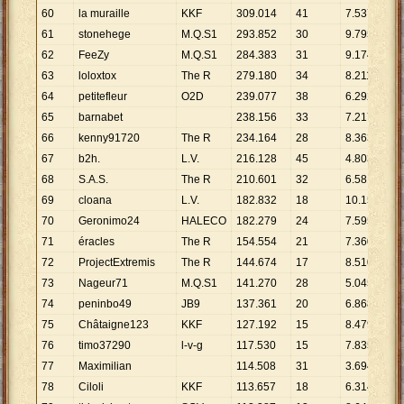
60
la muraille
KKF
309
.
014
41
7
.
537
61
stonehege
M.Q.S1
293
.
852
30
9
.
795
62
FeeZy
M.Q.S1
284
.
383
31
9
.
174
63
loloxtox
The R
279
.
180
34
8
.
211
64
petitefleur
O2D
239
.
077
38
6
.
292
65
barnabet
238
.
156
33
7
.
217
66
kenny91720
The R
234
.
164
28
8
.
363
67
b2h.
L.V.
216
.
128
45
4
.
803
68
S.A.S.
The R
210
.
601
32
6
.
581
69
cloana
L.V.
182
.
832
18
10
.
157
70
Geronimo24
HALECO
182
.
279
24
7
.
595
71
éracles
The R
154
.
554
21
7
.
360
72
ProjectExtremis
The R
144
.
674
17
8
.
510
73
Nageur71
M.Q.S1
141
.
270
28
5
.
045
74
peninbo49
JB9
137
.
361
20
6
.
868
75
Châtaigne123
KKF
127
.
192
15
8
.
479
76
timo37290
l-v-g
117
.
530
15
7
.
835
77
Maximilian
114
.
508
31
3
.
694
78
Ciloli
KKF
113
.
657
18
6
.
314