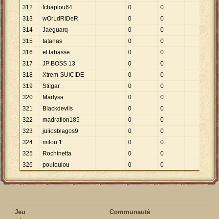
312
tchaplou64
0
0
313
wOrLdRiDeR
0
0
314
Jaeguarq
0
0
315
tatanas
0
0
316
el tabasse
0
0
317
JP BOSS 13
0
0
318
Xtrem-SUICIDE
0
0
319
Stilgar
0
0
320
Marlysa
0
0
321
Blackdevils
0
0
322
madration185
0
0
323
juliosblagos9
0
0
324
milou 1
0
0
325
Rochinetta
0
0
326
pouloulou
0
0
Jeu
Communauté