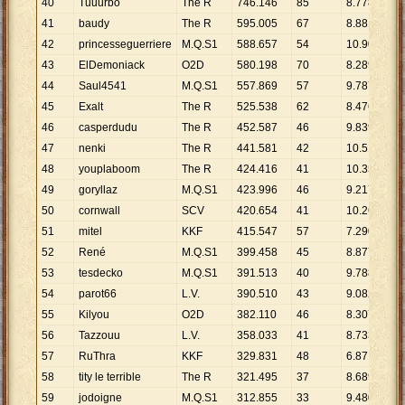
40
Tuuurbo
The R
746
.
146
85
8
.
778
41
baudy
The R
595
.
005
67
8
.
881
42
princesseguerriere
M.Q.S1
588
.
657
54
10
.
901
43
ElDemoniack
O2D
580
.
198
70
8
.
289
44
Saul4541
M.Q.S1
557
.
869
57
9
.
787
45
Exalt
The R
525
.
538
62
8
.
476
46
casperdudu
The R
452
.
587
46
9
.
839
47
nenki
The R
441
.
581
42
10
.
514
48
youplaboom
The R
424
.
416
41
10
.
352
49
goryllaz
M.Q.S1
423
.
996
46
9
.
217
50
cornwall
SCV
420
.
654
41
10
.
260
51
mitel
KKF
415
.
547
57
7
.
290
52
René
M.Q.S1
399
.
458
45
8
.
877
53
tesdecko
M.Q.S1
391
.
513
40
9
.
788
54
parot66
L.V.
390
.
510
43
9
.
082
55
Kilyou
O2D
382
.
110
46
8
.
307
56
Tazzouu
L.V.
358
.
033
41
8
.
733
57
RuThra
KKF
329
.
831
48
6
.
871
58
tity le terrible
The R
321
.
495
37
8
.
689
59
jodoigne
M.Q.S1
312
.
855
33
9
.
480