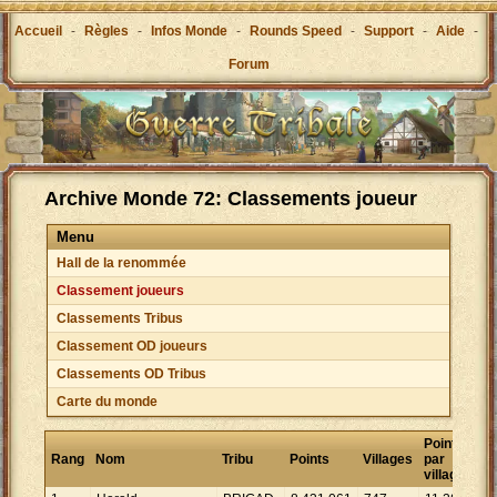
Accueil
-
Règles
-
Infos Monde
-
Rounds Speed
-
Support
-
Aide
-
Forum
Archive Monde 72: Classements joueur
Menu
Hall de la renommée
Classement joueurs
Classements Tribus
Classement OD joueurs
Classements OD Tribus
Carte du monde
Points
Rang
Nom
Tribu
Points
Villages
par
village