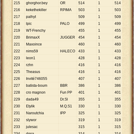
215
ghorghor.bey
OR
514
1
514
216
kekethekiller
RPIMA
503
1
503
217
palhyt
509
1
509
218
lpic
PALO
499
1
499
219
WT-Frenchy
455
1
455
220
BrimaxX
JUGGER
454
1
454
221
Maxoince
460
1
460
222
nims59
HALECO
433
1
433
223
leon1
428
1
428
224
rzhn
416
1
416
225
Theasus
416
1
416
226
Invité746055
407
1
407
227
batista-boum
BBR
386
1
386
228
cro magnon
Fun PP
401
1
401
229
dada49
Dr.Sl
355
1
355
230
Etylik
M.Q.S1
330
1
330
231
Naroutchia
IPP
325
1
325
232
slywor
319
1
319
233
julesac
315
1
315
234
dgsa
314
1
314