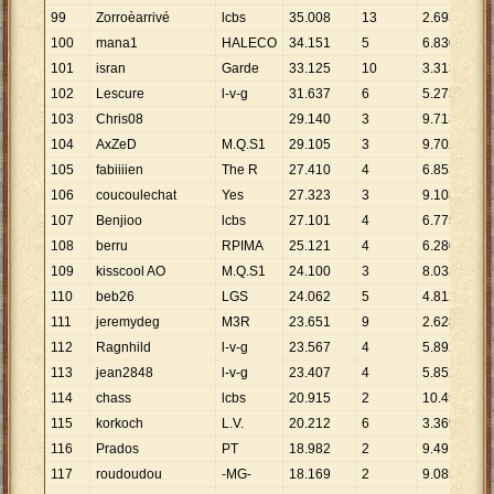
99
Zorroèarrivé
lcbs
35
.
008
13
2
.
693
100
mana1
HALECO
34
.
151
5
6
.
830
101
isran
Garde
33
.
125
10
3
.
313
102
Lescure
l-v-g
31
.
637
6
5
.
273
103
Chris08
29
.
140
3
9
.
713
104
AxZeD
M.Q.S1
29
.
105
3
9
.
702
105
fabiiiien
The R
27
.
410
4
6
.
853
106
coucoulechat
Yes
27
.
323
3
9
.
108
107
Benjioo
lcbs
27
.
101
4
6
.
775
108
berru
RPIMA
25
.
121
4
6
.
280
109
kisscool AO
M.Q.S1
24
.
100
3
8
.
033
110
beb26
LGS
24
.
062
5
4
.
812
111
jeremydeg
M3R
23
.
651
9
2
.
628
112
Ragnhild
l-v-g
23
.
567
4
5
.
892
113
jean2848
l-v-g
23
.
407
4
5
.
852
114
chass
lcbs
20
.
915
2
10
.
458
115
korkoch
L.V.
20
.
212
6
3
.
369
116
Prados
PT
18
.
982
2
9
.
491
117
roudoudou
-MG-
18
.
169
2
9
.
085