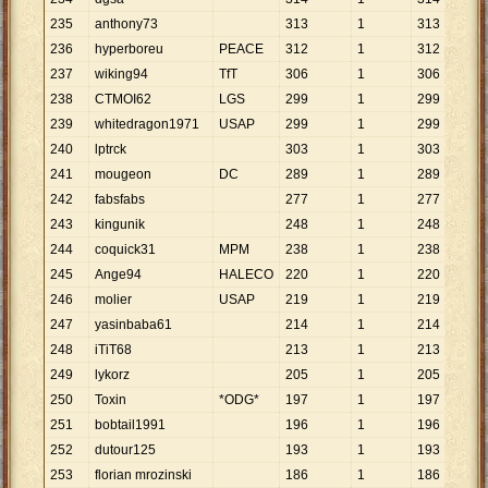
235
anthony73
313
1
313
236
hyperboreu
PEACE
312
1
312
237
wiking94
TfT
306
1
306
238
CTMOI62
LGS
299
1
299
239
whitedragon1971
USAP
299
1
299
240
lptrck
303
1
303
241
mougeon
DC
289
1
289
242
fabsfabs
277
1
277
243
kingunik
248
1
248
244
coquick31
MPM
238
1
238
245
Ange94
HALECO
220
1
220
246
molier
USAP
219
1
219
247
yasinbaba61
214
1
214
248
iTiT68
213
1
213
249
lykorz
205
1
205
250
Toxin
*ODG*
197
1
197
251
bobtail1991
196
1
196
252
dutour125
193
1
193
253
florian mrozinski
186
1
186