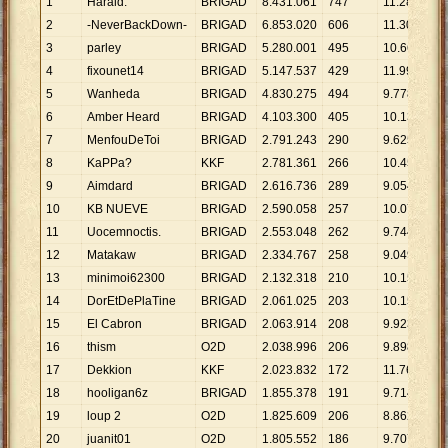
1
Harald.
BRIGAD
8
.
431
.
061
747
11
.
287
2
-NeverBackDown-
BRIGAD
6
.
853
.
020
606
11
.
309
3
parley
BRIGAD
5
.
280
.
001
495
10
.
667
4
fixounet14
BRIGAD
5
.
147
.
537
429
11
.
999
5
Wanheda
BRIGAD
4
.
830
.
275
494
9
.
778
6
Amber Heard
BRIGAD
4
.
103
.
300
405
10
.
132
7
MenfouDeToi
BRIGAD
2
.
791
.
243
290
9
.
625
8
KaPPa?
KKF
2
.
781
.
361
266
10
.
456
9
Aimdard
BRIGAD
2
.
616
.
736
289
9
.
054
10
KB NUEVE
BRIGAD
2
.
590
.
058
257
10
.
078
11
Uocemnoctis.
BRIGAD
2
.
553
.
048
262
9
.
744
12
Matakaw
BRIGAD
2
.
334
.
767
258
9
.
049
13
minimoi62300
BRIGAD
2
.
132
.
318
210
10
.
154
14
DorEtDePlaTine
BRIGAD
2
.
061
.
025
203
10
.
153
15
El Cabron
BRIGAD
2
.
063
.
914
208
9
.
923
16
thism
O2D
2
.
038
.
996
206
9
.
898
17
Dekkion
KKF
2
.
023
.
832
172
11
.
766
18
hooligan6z
BRIGAD
1
.
855
.
378
191
9
.
714
19
loup 2
O2D
1
.
825
.
609
206
8
.
862
20
juanit01
O2D
1
.
805
.
552
186
9
.
707