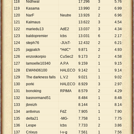
118
Nidhwal
17
.
296
3
5
.
765
119
Kasama
13
.
990
2
6
.
995
120
NarF
Neutre
13
.
926
2
6
.
963
121
Kalmaus
13
.
622
3
4
.
541
122
mariedu13
AdE2
13
.
037
3
4
.
346
123
baldopremier
lcbs
13
.
031
6
2
.
172
124
steph76
-JUsT-
12
.
432
2
6
.
216
125
jagpatch
*HdC*
9
.
871
2
4
.
936
126
enzoskorpio
CuSec2
9
.
173
2
4
.
587
127
lamoelle10340
A.P.A
9
.
159
1
9
.
159
128
EWAN06100
HALECO
9
.
142
1
9
.
142
129
The darkness falls
L.V.2
9
.
021
1
9
.
021
130
porki
HALECO
8
.
929
3
2
.
976
131
bonoking
RPIMA
8
.
579
2
4
.
290
132
basnormand51
8
.
484
1
8
.
484
133
jbreizh
8
.
144
1
8
.
144
134
antivirus
FdZ
7
.
905
1
7
.
905
135
delta21
-MG-
7
.
758
1
7
.
758
136
Lespe
lcbs
7
.
733
2
3
.
867
137
Criixus
l-v-g
7
.
561
1
7
.
561