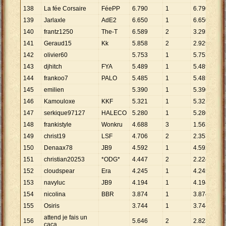
138
La fée Corsaire
FéePP
6
.
790
1
6
.
790
139
Jarlaxle
AdE2
6
.
650
1
6
.
650
140
frantz1250
The-T
6
.
589
2
3
.
295
141
Geraud15
Kk
5
.
858
2
2
.
929
142
olivier60
5
.
753
1
5
.
753
143
djhitch
FYA
5
.
489
1
5
.
489
144
frankoo7
PALO
5
.
485
1
5
.
485
145
emilien
5
.
390
1
5
.
390
146
Kamouloxe
KKF
5
.
321
1
5
.
321
147
serkique97127
HALECO
5
.
280
1
5
.
280
148
frankistyle
Wonkru
4
.
688
3
1
.
563
149
christ19
LSF
4
.
706
2
2
.
353
150
Denaax78
JB9
4
.
592
1
4
.
592
151
christian20253
*ODG*
4
.
447
2
2
.
224
152
cloudspear
Era
4
.
245
1
4
.
245
153
navyluc
JB9
4
.
194
1
4
.
194
154
nicolina
BBR
3
.
874
1
3
.
874
155
Osiris
3
.
744
1
3
.
744
attend je fais un
156
5
.
646
2
2
.
823
caca