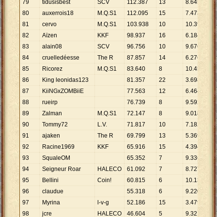
79
tidusisbest
SCV
112
.
387
13
8
.
645
80
auxerrois18
M.Q.S1
112
.
095
15
7
.
473
81
cervo
M.Q.S1
103
.
938
10
10
.
394
82
Aïzen
KKF
98
.
937
16
6
.
184
83
alain08
SCV
96
.
756
10
9
.
676
84
cruelledéesse
The R
87
.
857
14
6
.
276
85
Ricorez
M.Q.S1
83
.
640
8
10
.
455
86
King leonidas123
81
.
357
22
3
.
698
87
KiiNGxZOMBiiE
77
.
563
12
6
.
464
88
rueirp
76
.
739
8
9
.
592
89
Zalman
M.Q.S1
72
.
147
8
9
.
018
90
Tommy72
L.V.
71
.
817
10
7
.
182
91
ajaken
The R
69
.
799
13
5
.
369
92
Racine1969
KKF
65
.
916
15
4
.
394
93
SqualeOM
65
.
352
7
9
.
336
94
Seigneur Roar
HALECO
61
.
092
7
8
.
727
95
Bellini
Coin!
60
.
815
6
10
.
136
96
claudue
55
.
318
6
9
.
220
97
Myrina
l-v-g
52
.
186
15
3
.
479
98
jcre
HALECO
46
.
604
5
9
.
321