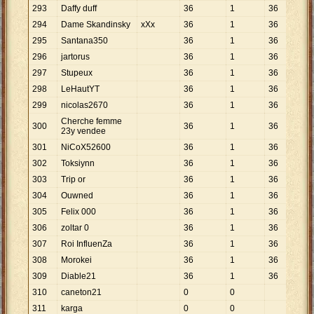
293
Daffy duff
36
1
36
294
Dame Skandinsky
xXx
36
1
36
295
Santana350
36
1
36
296
jartorus
36
1
36
297
Stupeux
36
1
36
298
LeHautYT
36
1
36
299
nicolas2670
36
1
36
Cherche femme
300
36
1
36
23y vendee
301
NiCoX52600
36
1
36
302
Toksiynn
36
1
36
303
Trip or
36
1
36
304
Ouwned
36
1
36
305
Felix 000
36
1
36
306
zoltar 0
36
1
36
307
Roi InfluenZa
36
1
36
308
Morokei
36
1
36
309
Diable21
36
1
36
310
caneton21
0
0
311
karga
0
0