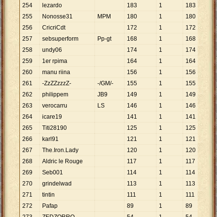
254
lezardo
183
1
183
255
Nonosse31
MPM
180
1
180
256
CricriCdt
172
1
172
257
sebsuperform
Pp-gt
168
1
168
258
undy06
174
1
174
259
1er rpima
164
1
164
260
manu riina
156
1
156
261
-ZzZZzzzZ-
-/GM/-
155
1
155
262
philippem
JB9
149
1
149
263
verocarru
LS
146
1
146
264
icare19
141
1
141
265
Titi28190
125
1
125
266
karl91
121
1
121
267
The.Iron.Lady
120
1
120
268
Aldric le Rouge
117
1
117
269
Seb001
114
1
114
270
grindelwad
113
1
113
271
tintin
111
1
111
272
Pafap
89
1
89