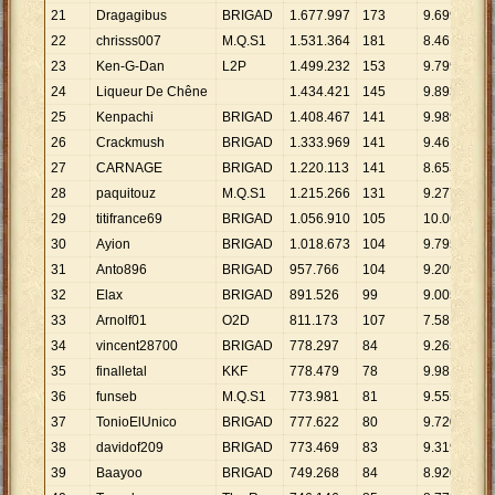
21
Dragagibus
BRIGAD
1
.
677
.
997
173
9
.
699
22
chrisss007
M.Q.S1
1
.
531
.
364
181
8
.
461
23
Ken-G-Dan
L2P
1
.
499
.
232
153
9
.
799
24
Liqueur De Chêne
1
.
434
.
421
145
9
.
893
25
Kenpachi
BRIGAD
1
.
408
.
467
141
9
.
989
26
Crackmush
BRIGAD
1
.
333
.
969
141
9
.
461
27
CARNAGE
BRIGAD
1
.
220
.
113
141
8
.
653
28
paquitouz
M.Q.S1
1
.
215
.
266
131
9
.
277
29
titifrance69
BRIGAD
1
.
056
.
910
105
10
.
066
30
Ayion
BRIGAD
1
.
018
.
673
104
9
.
795
31
Anto896
BRIGAD
957
.
766
104
9
.
209
32
Elax
BRIGAD
891
.
526
99
9
.
005
33
Arnolf01
O2D
811
.
173
107
7
.
581
34
vincent28700
BRIGAD
778
.
297
84
9
.
265
35
finalletal
KKF
778
.
479
78
9
.
981
36
funseb
M.Q.S1
773
.
981
81
9
.
555
37
TonioElUnico
BRIGAD
777
.
622
80
9
.
720
38
davidof209
BRIGAD
773
.
469
83
9
.
319
39
Baayoo
BRIGAD
749
.
268
84
8
.
920