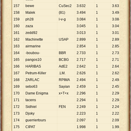
157
bewe
CuSec2
3
.
632
1
3
.
632
158
Malek
{81)
3
.
494
1
3
.
494
159
ph28
l-v-g
3
.
084
1
3
.
084
160
zaza
3
.
045
1
3
.
045
161
zedd92
3
.
013
1
3
.
013
162
Machinette
USAP
2
.
899
1
2
.
899
163
airmarine
2
.
854
1
2
.
854
164
-boubou-
BBR
2
.
733
1
2
.
733
165
pangos10
BCBG
2
.
717
1
2
.
717
166
HARIBAS
AdE2
2
.
642
1
2
.
642
167
Petrum-Killer
.LM.
2
.
626
1
2
.
626
168
ZARLAC
RPIMA
2
.
494
1
2
.
494
169
sebo63
Sayian
2
.
459
1
2
.
459
170
Dame Enigma
x+T+x
2
.
296
1
2
.
296
171
tacens
2
.
294
1
2
.
294
172
Sidhiel
FEN
2
.
249
1
2
.
249
173
Djoky
2
.
223
1
2
.
223
174
guerriertours
2
.
097
1
2
.
097
175
CIPAT
1
.
998
1
1
.
998