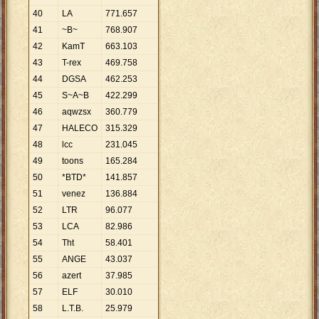
40
LA
771
.
657
41
~B~
768
.
907
42
KamT
663
.
103
43
T-rex
469
.
758
44
DGSA
462
.
253
45
S~A~B
422
.
299
46
aqwzsx
360
.
779
47
HALECO
315
.
329
48
lcc
231
.
045
49
toons
165
.
284
50
*BTD*
141
.
857
51
venez
136
.
884
52
LTR
96
.
077
53
LCA
82
.
986
54
Tht
58
.
401
55
ANGE
43
.
037
56
azert
37
.
985
57
ELF
30
.
010
58
L.T.B.
25
.
979