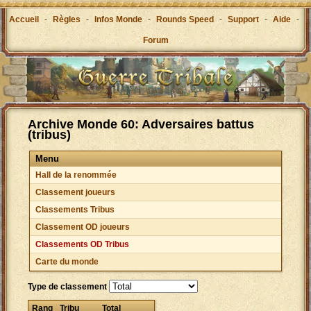
Accueil
-
Règles
-
Infos Monde
-
Rounds Speed
-
Support
-
Aide
-
Forum
Archive Monde 60: Adversaires battus
(tribus)
Menu
Hall de la renommée
Classement joueurs
Classements Tribus
Classement OD joueurs
Classements OD Tribus
Carte du monde
Type de classement
Rang
Tribu
Total