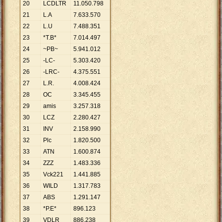
20
LCDLTR
11
.
050
.
798
21
L.A
7
.
633
.
570
22
L.U
7
.
488
.
351
23
*T.B*
7
.
014
.
497
24
~PB~
5
.
941
.
012
25
-LC-
5
.
303
.
420
26
-LRC-
4
.
375
.
551
27
L.R.
4
.
008
.
424
28
OC
3
.
345
.
455
29
amis
3
.
257
.
318
30
LCZ
2
.
280
.
427
31
INV
2
.
158
.
990
32
Plc
1
.
820
.
500
33
ATN
1
.
600
.
874
34
ZZZ
1
.
483
.
336
35
Vck221
1
.
441
.
885
36
WILD
1
.
317
.
783
37
ABS
1
.
291
.
147
38
*P.E*
896
.
123
39
VDLR
886
.
238