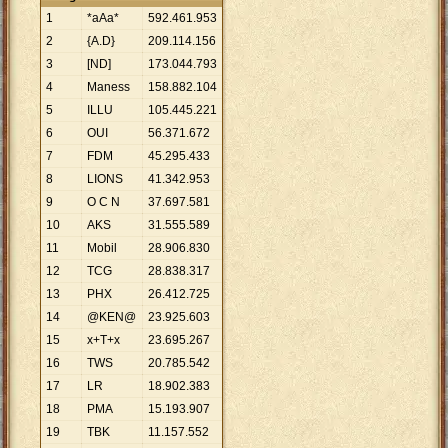
1
*aAa*
592
.
461
.
953
2
{A.D}
209
.
114
.
156
3
[ND]
173
.
044
.
793
4
Maness
158
.
882
.
104
5
ILLU
105
.
445
.
221
6
OUI
56
.
371
.
672
7
FDM
45
.
295
.
433
8
LIONS
41
.
342
.
953
9
O C N
37
.
697
.
581
10
AKS
31
.
555
.
589
11
Mobil
28
.
906
.
830
12
TCG
28
.
838
.
317
13
PHX
26
.
412
.
725
14
@KEN@
23
.
925
.
603
15
x+T+x
23
.
695
.
267
16
TWS
20
.
785
.
542
17
LR
18
.
902
.
383
18
PMA
15
.
193
.
907
19
TBK
11
.
157
.
552