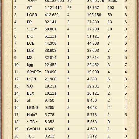
1
~UA~
88
.
182
.
605
29
3
.
040
.
779
9
.
150
9
.
637
2
GT
1
.
121
.
412
23
48
.
757
193
5
.
810
3
LGSR
412
.
630
4
103
.
158
59
6
.
994
4
FR
82
.
141
3
27
.
380
13
6
.
319
5
*LDP*
68
.
801
4
17
.
200
18
3
.
822
6
B.G
51
.
121
1
51
.
121
9
5
.
680
7
LCE
44
.
308
1
44
.
308
7
6
.
330
8
LLB
38
.
603
1
38
.
603
7
5
.
515
9
MS
32
.
814
1
32
.
814
6
5
.
469
10
kgg
22
.
452
1
22
.
452
3
7
.
484
11
SPARTA
19
.
090
1
19
.
090
4
4
.
773
12
L*C*I
21
.
900
5
4
.
380
6
3
.
650
13
V.U
19
.
231
1
19
.
231
3
6
.
410
14
BLX
10
.
121
1
10
.
121
2
5
.
061
15
ah
9
.
450
1
9
.
450
2
4
.
725
16
LIONS
9
.
285
2
4
.
643
2
4
.
643
17
Hein?
5
.
778
1
5
.
778
1
5
.
778
18
~ TB ~
5
.
353
1
5
.
353
0
19
GADLU
4
.
680
1
4
.
680
1
4
.
680
20
TBC
3
.
212
1
3
.
212
1
3
.
212