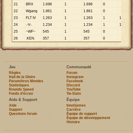
21
BRX
1
.
696
1
1
.
696
0
22
Wgang
1
.
861
1
1
.
861
0
23
FLT IV
1
.
263
1
1
.
263
1
1
.
263
24
.-V-.
1
.
234
1
1
.
234
1
1
.
234
25
~WF~
545
1
545
0
26
.KEN.
357
1
357
0
Jeu
Communauté
Règles
Forum
Hall de la Gloire
Instagram
Paramètres Mondes
Facebook
Statistiques
Discord
Rounds Speed
YouTube
Fonds d'écran
Tw-Stats
Aide & Support
Équipe
Aide
InnoGames
Support
Carrière
Questions forum
Équipe de support
Équipe de développement
Histoire