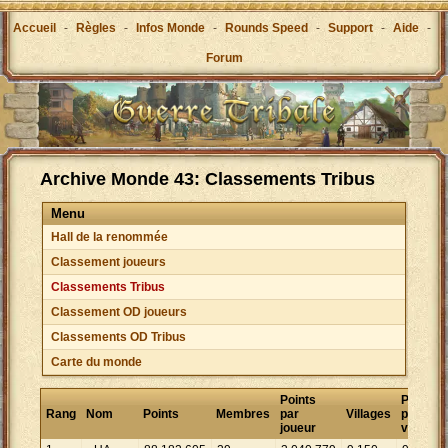
Accueil
-
Règles
-
Infos Monde
-
Rounds Speed
-
Support
-
Aide
-
Forum
Archive Monde 43: Classements Tribus
Menu
Hall de la renommée
Classement joueurs
Classements Tribus
Classement OD joueurs
Classements OD Tribus
Carte du monde
Points
Points
Rang
Nom
Points
Membres
par
Villages
par
joueur
village