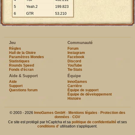
5
Yeah.2
199
.
823
6
GTR
53
.
210
Jeu
Communauté
Règles
Forum
Hall de la Gloire
Instagram
Paramètres Mondes
Facebook
Statistiques
Discord
Rounds Speed
YouTube
Fonds d'écran
Tw-Stats
Aide & Support
Équipe
Aide
InnoGames
Support
Carrière
Questions forum
Équipe de support
Équipe de développement
Histoire
© 2003 - 2026
InnoGames GmbH
·
Mentions légales
·
Protection des
données
·
CGV
Ce site est protégé par hCaptcha et sa
politique de confidentialité
et ses
conditions d'
utilisation s'appliquent.