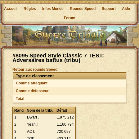
Accueil
-
Règles
-
Infos Monde
-
Rounds Speed
-
Support
-
Aide
-
Forum
#8095 Speed Style Classic 7 TEST:
Adversaires battus (tribu)
Retour aux rounds Speed
Type de classement
Comme attaquant
Comme défenseur
Total
Rang
Nom de la tribu
Défait
1
DwarF.
1
.
975
.
212
2
Yeah.!
1
.
160
.
794
3
AOT.
720
.
697
4
TOP
432
.
212