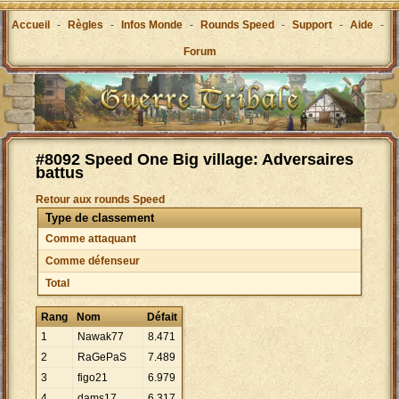
Accueil
-
Règles
-
Infos Monde
-
Rounds Speed
-
Support
-
Aide
-
Forum
#8092 Speed One Big village: Adversaires
battus
Retour aux rounds Speed
Type de classement
Comme attaquant
Comme défenseur
Total
Rang
Nom
Défait
1
Nawak77
8
.
471
2
RaGePaS
7
.
489
3
figo21
6
.
979
4
dams17
6
.
317