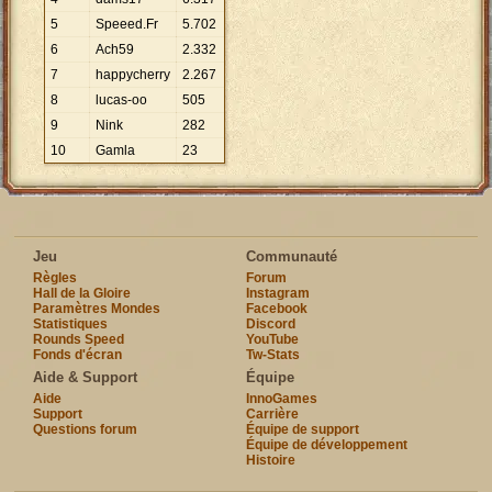
5
Speeed.Fr
5
.
702
6
Ach59
2
.
332
7
happycherry
2
.
267
8
lucas-oo
505
9
Nink
282
10
Gamla
23
Jeu
Communauté
Règles
Forum
Hall de la Gloire
Instagram
Paramètres Mondes
Facebook
Statistiques
Discord
Rounds Speed
YouTube
Fonds d'écran
Tw-Stats
Aide & Support
Équipe
Aide
InnoGames
Support
Carrière
Questions forum
Équipe de support
Équipe de développement
Histoire