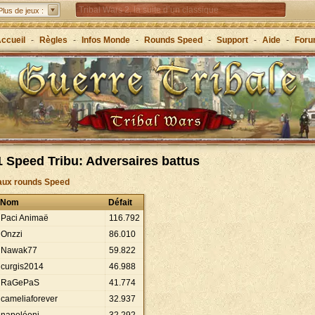
Tribal Wars 2, la suite d’un classique
Plus de jeux :
Forge of Empires – Stratégie à travers les âges
ccueil
-
Règles
-
Infos Monde
-
Rounds Speed
-
Support
-
Aide
-
For
Grepolis – Fondez un royaume en Grèce antique !
 Speed Tribu: Adversaires battus
aux rounds Speed
Nom
Défait
Paci Animaë
116
.
792
Onzzi
86
.
010
Nawak77
59
.
822
curgis2014
46
.
988
RaGePaS
41
.
774
cameliaforever
32
.
937