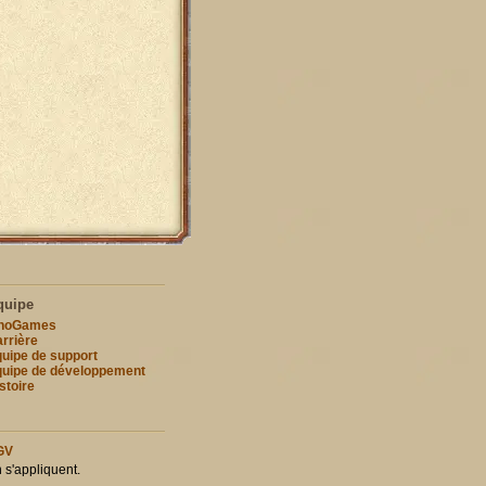
quipe
nnoGames
rrière
uipe de support
uipe de développement
stoire
GV
n s'appliquent.