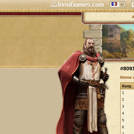
A
#8091
Retour 
Rang
1
2
3
4
5
6