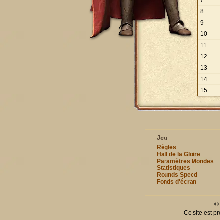
7
8
9
10
11
12
13
14
15
Jeu
Règles
Hall de la Gloire
Paramètres Mondes
Statistiques
Rounds Speed
Fonds d'écran
©
Ce site est p