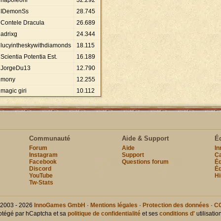
napoléoni
32
.
292
IDemonSs
28
.
745
Contele Dracula
26
.
689
adrixg
24
.
344
lucyintheskywithdiamonds
18
.
115
Scientia Potentia Est.
16
.
189
JorgeDu13
12
.
790
mony
12
.
255
magic giri
10
.
112
Communauté
Aide & Support
É
Forum
Aide
I
Instagram
Support
Ca
Facebook
Questions forum
Éq
Discord
Éq
YouTube
Hi
Tw-Stats
 2003 - 2026
InnoGames GmbH
·
Mentions légales
·
Protection des données
·
C
rotégé par hCaptcha et sa
politique de confidentialité
et ses
conditions d'
utilisatio