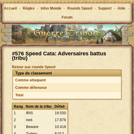
Accueil
-
Règles
-
Infos Monde
-
Rounds Speed
-
Support
-
Aide
-
Forum
#576 Speed Cata: Adversaires battus
(tribu)
Retour aux rounds Speed
Type de classement
Comme attaquant
Comme défenseur
Total
Rang
Nom de la tribu
Défait
1
IRIS
19
.
550
2
ned.
17
.
876
3
Beware
10
.
418
4
Turkey
8
.
012