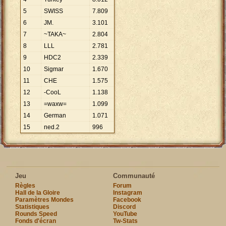
5
SWISS
7
.
809
6
JM.
3
.
101
7
~TAKA~
2
.
804
8
LLL
2
.
781
9
HDC2
2
.
339
10
Sigmar
1
.
670
11
CHE
1
.
575
12
-CooL
1
.
138
13
=waxw=
1
.
099
14
German
1
.
071
15
ned.2
996
Jeu
Communauté
Règles
Forum
Hall de la Gloire
Instagram
Paramètres Mondes
Facebook
Statistiques
Discord
Rounds Speed
YouTube
Fonds d'écran
Tw-Stats