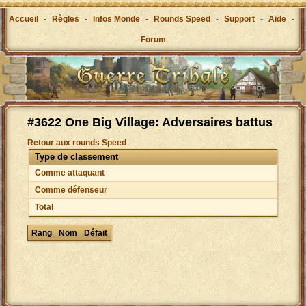
Accueil
-
Règles
-
Infos Monde
-
Rounds Speed
-
Support
-
Aide
-
Forum
#3622 One Big Village: Adversaires battus
Retour aux rounds Speed
Type de classement
Comme attaquant
Comme défenseur
Total
Rang
Nom
Défait