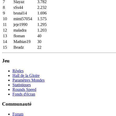
7
Slayaz
3
.
782
8
sSs44
2
.
232
9
brutal14
1
.
696
10
mimi57054
1
.
575
11
jeje1990
1
.
295
12
maladra
1
.
203
13
floman
40
14
Mathias19
30
15
Beadz
22
Jeu
Règles
Hall de la Gloire
Paramètres Mondes
Statistiques
Rounds Speed
Fonds d'écran
Communauté
Forum