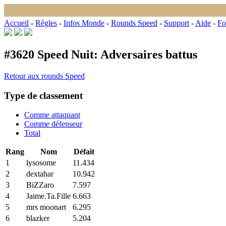
Accueil
-
Règles
-
Infos Monde
-
Rounds Speed
-
Support
-
Aide
-
Fo
#3620 Speed Nuit: Adversaires battus
Retour aux rounds Speed
Type de classement
Comme attaquant
Comme défenseur
Total
Rang
Nom
Défait
1
lysosome
11
.
434
2
dextahar
10
.
942
3
BiZZaro
7
.
597
4
Jaime.Ta.Fille
6
.
663
5
mrs moonart
6
.
295
6
blazker
5
.
204