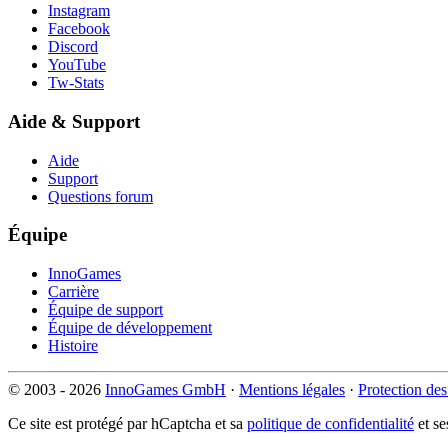
Instagram
Facebook
Discord
YouTube
Tw-Stats
Aide & Support
Aide
Support
Questions forum
Équipe
InnoGames
Carrière
Équipe de support
Équipe de développement
Histoire
© 2003 - 2026
InnoGames GmbH
·
Mentions légales
·
Protection de
Ce site est protégé par hCaptcha et sa
politique de confidentialité
et s