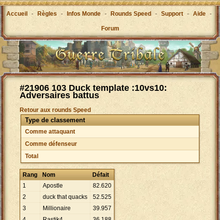
Accueil
-
Règles
-
Infos Monde
-
Rounds Speed
-
Support
-
Aide
-
Forum
#21906 103 Duck template :10vs10:
Adversaires battus
Retour aux rounds Speed
Type de classement
Comme attaquant
Comme défenseur
Total
Rang
Nom
Défait
1
Apostle
82
.
620
2
duck that quacks
52
.
525
3
Millionaire
39
.
957
4
Rastik4
36
.
188