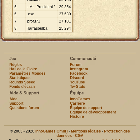
5
- Mr . President *
29
.
354
6
.exe
27
.
639
7
profu71
27
.
101
8
Tarrasbulba
25
.
294
Jeu
Communauté
Règles
Forum
Hall de la Gloire
Instagram
Paramètres Mondes
Facebook
Statistiques
Discord
Rounds Speed
YouTube
Fonds d'écran
Tw-Stats
Aide & Support
Équipe
Aide
InnoGames
Support
Carrière
Questions forum
Équipe de support
Équipe de développement
Histoire
© 2003 - 2026
InnoGames GmbH
·
Mentions légales
·
Protection des
données
·
CGV