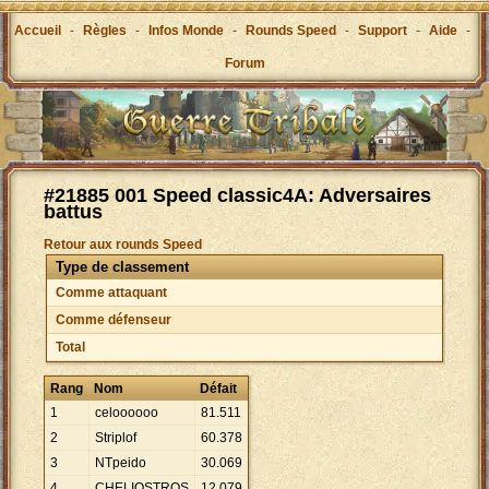
Accueil
-
Règles
-
Infos Monde
-
Rounds Speed
-
Support
-
Aide
-
Forum
#21885 001 Speed classic4A: Adversaires
battus
Retour aux rounds Speed
Type de classement
Comme attaquant
Comme défenseur
Total
Rang
Nom
Défait
1
celoooooo
81
.
511
2
Striplof
60
.
378
3
NTpeido
30
.
069
4
CHELIOSTROS
12
.
079