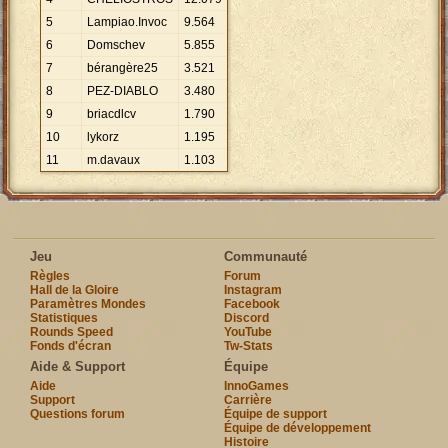
5
Lampiao.Invoc
9
.
564
6
Domschev
5
.
855
7
bérangère25
3
.
521
8
PEZ-DIABLO
3
.
480
9
briacdlcv
1
.
790
10
lykorz
1
.
195
11
m.davaux
1
.
103
Jeu
Communauté
Règles
Forum
Hall de la Gloire
Instagram
Paramètres Mondes
Facebook
Statistiques
Discord
Rounds Speed
YouTube
Fonds d'écran
Tw-Stats
Aide & Support
Équipe
Aide
InnoGames
Support
Carrière
Questions forum
Équipe de support
Équipe de développement
Histoire