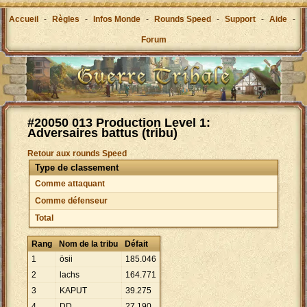
Accueil
-
Règles
-
Infos Monde
-
Rounds Speed
-
Support
-
Aide
-
Forum
#20050 013 Production Level 1:
Adversaires battus (tribu)
Retour aux rounds Speed
Type de classement
Comme attaquant
Comme défenseur
Total
Rang
Nom de la tribu
Défait
1
ösii
185
.
046
2
lachs
164
.
771
3
KAPUT
39
.
275
4
DD
27
.
190