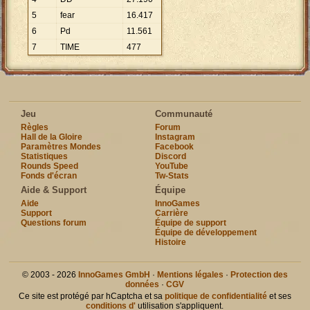
5
fear
16
.
417
6
Pd
11
.
561
7
TIME
477
Jeu
Communauté
Règles
Forum
Hall de la Gloire
Instagram
Paramètres Mondes
Facebook
Statistiques
Discord
Rounds Speed
YouTube
Fonds d'écran
Tw-Stats
Aide & Support
Équipe
Aide
InnoGames
Support
Carrière
Questions forum
Équipe de support
Équipe de développement
Histoire
© 2003 - 2026
InnoGames GmbH
·
Mentions légales
·
Protection des
données
·
CGV
Ce site est protégé par hCaptcha et sa
politique de confidentialité
et ses
conditions d'
utilisation s'appliquent.