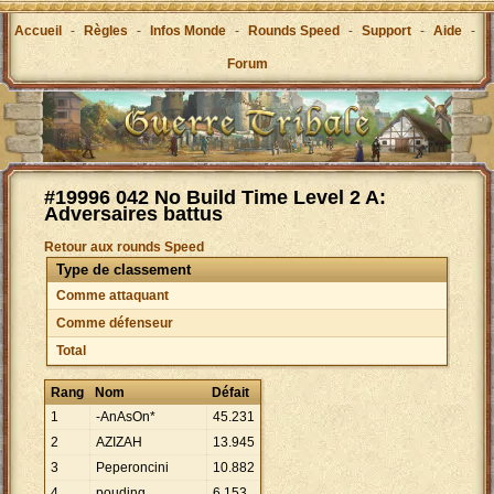
Accueil
-
Règles
-
Infos Monde
-
Rounds Speed
-
Support
-
Aide
-
Forum
#19996 042 No Build Time Level 2 A:
Adversaires battus
Retour aux rounds Speed
Type de classement
Comme attaquant
Comme défenseur
Total
Rang
Nom
Défait
1
-AnAsOn*
45
.
231
2
AZIZAH
13
.
945
3
Peperoncini
10
.
882
4
pouding
6
.
153