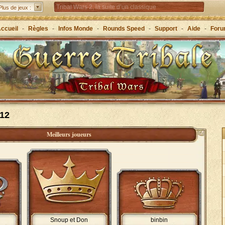
Tribal Wars 2, la suite d’un classique
Plus de jeux :
Forge of Empires – Stratégie à travers les âges
ccueil
-
Règles
-
Infos Monde
-
Rounds Speed
-
Support
-
Aide
-
For
Grepolis – Fondez un royaume en Grèce antique !
 12
Meilleurs joueurs
Snoup et Don
binbin