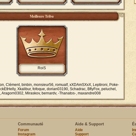
Meilleure Tribu
RoiS
n, Clément, binbin, monsieur56, romualf, xXDAmSXxX, Leptironi, Poke-
ckEtHelly, Xkalibur, fofoque, dorian03190, Schadrac, BflyFox, peluchel,
aan, Aragorn0302, Miraskov, bernardv, -Thanatos-, maxandre008
Communauté
Aide & Support
É
Forum
Aide
I
Instagram
Support
Ca