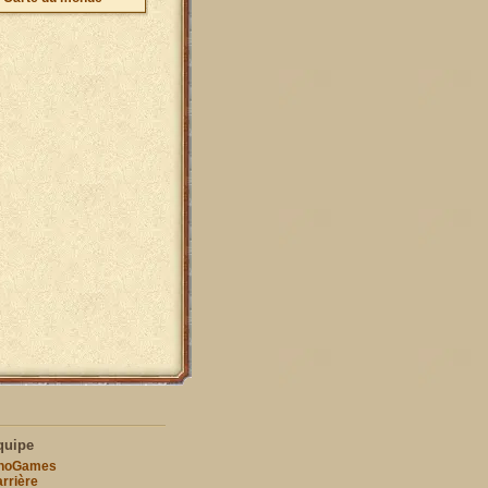
quipe
nnoGames
rrière