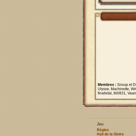
Membres :
Snoup et Do
Ulysse, Machinette, Wri
finalletal, tili0831, V
Jeu
Règles
Hall de la Gloire