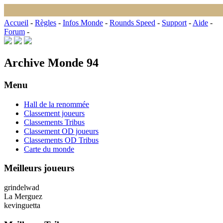
Accueil
-
Règles
-
Infos Monde
-
Rounds Speed
-
Support
-
Aide
-
Forum
-
Archive Monde 94
Menu
Hall de la renommée
Classement joueurs
Classements Tribus
Classement OD joueurs
Classements OD Tribus
Carte du monde
Meilleurs joueurs
grindelwad
La Merguez
kevinguetta