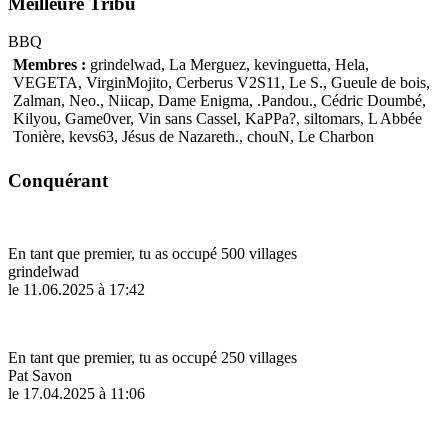
Meilleure Tribu
BBQ
Membres :
grindelwad, La Merguez, kevinguetta, Hela,
VEGETA, VirginMojito, Cerberus V2S11, Le S., Gueule de bois,
Zalman, Neo., Niicap, Dame Enigma, .Pandou., Cédric Doumbé,
Kilyou, Game0ver, Vin sans Cassel, KaPPa?, siltomars, L Abbée
Tonière, kevs63, Jésus de Nazareth., chouN, Le Charbon
Conquérant
En tant que premier, tu as occupé 500 villages
grindelwad
le 11.06.2025 à 17:42
En tant que premier, tu as occupé 250 villages
Pat Savon
le 17.04.2025 à 11:06