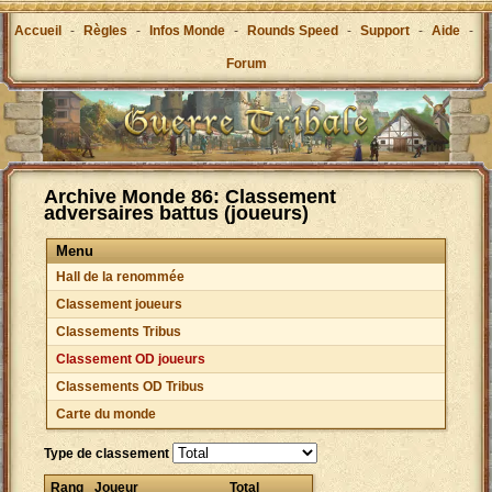
Accueil
-
Règles
-
Infos Monde
-
Rounds Speed
-
Support
-
Aide
-
Forum
Archive Monde 86: Classement
adversaires battus (joueurs)
Menu
Hall de la renommée
Classement joueurs
Classements Tribus
Classement OD joueurs
Classements OD Tribus
Carte du monde
Type de classement
Rang
Joueur
Total