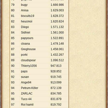
79
bugy
1
.
666
.
986
80
Anisa
1
.
629
.
003
81
biscuits19
1
.
628
.
372
82
heucmoi
1
.
620
.
824
83
Diego
1
.
571
.
132
84
Sidhiel
1
.
561
.
000
85
papyours
1
.
522
.
891
86
cloana
1
.
479
.
148
87
Greghouse
1
.
458
.
061
88
porki
1
.
432
.
267
89
cloudspear
1
.
096
.
512
90
Thierry1056
947
.
813
91
paps
928
.
852
92
susan
919
.
745
93
Ange94
913
.
099
94
Petrum-Killer
872
.
139
95
ZARLAC
834
.
785
96
Tuco 44
831
.
879
97
Roi hamil
819
.
792