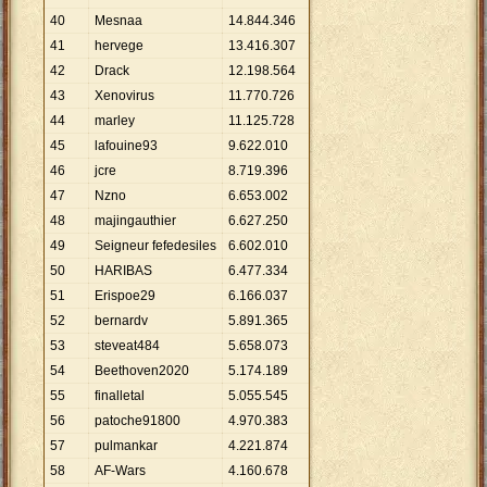
40
Mesnaa
14
.
844
.
346
41
hervege
13
.
416
.
307
42
Drack
12
.
198
.
564
43
Xenovirus
11
.
770
.
726
44
marley
11
.
125
.
728
45
lafouine93
9
.
622
.
010
46
jcre
8
.
719
.
396
47
Nzno
6
.
653
.
002
48
majingauthier
6
.
627
.
250
49
Seigneur fefedesiles
6
.
602
.
010
50
HARIBAS
6
.
477
.
334
51
Erispoe29
6
.
166
.
037
52
bernardv
5
.
891
.
365
53
steveat484
5
.
658
.
073
54
Beethoven2020
5
.
174
.
189
55
finalletal
5
.
055
.
545
56
patoche91800
4
.
970
.
383
57
pulmankar
4
.
221
.
874
58
AF-Wars
4
.
160
.
678