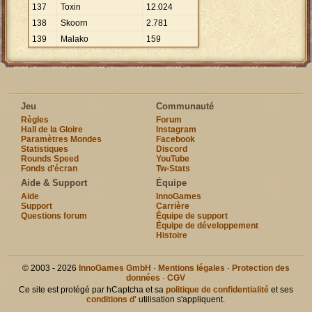
137
Toxin
12
.
024
138
Skoorn
2
.
781
139
Malako
159
Jeu
Communauté
Règles
Forum
Hall de la Gloire
Instagram
Paramètres Mondes
Facebook
Statistiques
Discord
Rounds Speed
YouTube
Fonds d'écran
Tw-Stats
Aide & Support
Équipe
Aide
InnoGames
Support
Carrière
Questions forum
Équipe de support
Équipe de développement
Histoire
© 2003 - 2026
InnoGames GmbH
·
Mentions légales
·
Protection des
données
·
CGV
Ce site est protégé par hCaptcha et sa
politique de confidentialité
et ses
conditions d'
utilisation s'appliquent.