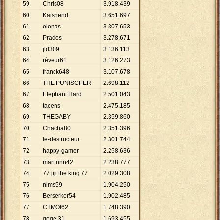
59
Chris08
3
.
918
.
439
60
Kaishend
3
.
651
.
697
61
elonas
3
.
307
.
653
62
Prados
3
.
278
.
671
63
jld309
3
.
136
.
113
64
réveur61
3
.
126
.
273
65
franck648
3
.
107
.
678
66
THE PUNISCHER
2
.
698
.
112
67
Elephant Hardi
2
.
501
.
043
68
tacens
2
.
475
.
185
69
THEGABY
2
.
359
.
860
70
Chacha80
2
.
351
.
396
71
le-destructeur
2
.
301
.
744
72
happy-gamer
2
.
258
.
636
73
martinnn42
2
.
238
.
777
74
77 jiji the king 77
2
.
029
.
308
75
nims59
1
.
904
.
250
76
Berserker54
1
.
902
.
485
77
CTMOI62
1
.
748
.
390
78
gege 31
1
.
693
.
455