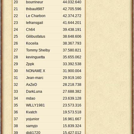
20
bourrineur
44
.
032
.
640
21
thibault987
42
.
705
.
596
22
Le Charbon
42
.
374
.
272
23
lefransgail
41
.
644
.
201
24
Ch64
39
.
438
.
191
25
Gilibusfatus
38
.
648
.
606
26
Koceila
38
.
367
.
793
27
Tommy Shelby
37
.
580
.
821
28
kevinguetta
35
.
655
.
062
29
Zppk
33
.
392
.
538
30
NONAME X
31
.
900
.
004
31
Jean-marc
29
.
919
.
160
32
AxZeD
28
.
218
.
738
33
DarkLuna
27
.
688
.
382
34
mdao
23
.
639
.
128
35
WILLY1981
23
.
573
.
316
36
Kvatch
19
.
573
.
518
37
yojunior
16
.
961
.
667
38
samyjo
15
.
839
.
324
39
didi1720
15
.
427
.
012