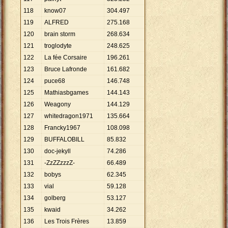
118
know07
304
.
497
119
ALFRED
275
.
168
120
brain storm
268
.
634
121
troglodyte
248
.
625
122
La fée Corsaire
196
.
261
123
Bruce Lafronde
161
.
682
124
puce68
146
.
748
125
Mathiasbgames
144
.
143
126
Weagony
144
.
129
127
whitedragon1971
135
.
664
128
Francky1967
108
.
098
129
BUFFALOBILL
85
.
832
130
doc-jekyll
74
.
286
131
-ZzZZzzzZ-
66
.
489
132
bobys
62
.
345
133
vial
59
.
128
134
golberg
53
.
127
135
kwaid
34
.
262
136
Les Trois Frères
13
.
859