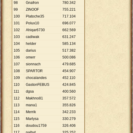
98
Gnafron
780
.
342
99
ZINOOF
755
.
221
100
Platoche35
717
.
104
101
Polux10
696
.
077
102
Ahiqar6730
662
.
569
103
cadiwak
631
.
247
104
helder
585
.
134
105
darius
517
.
382
106
omerr
500
.
086
107
sionnach
479
.
685
108
SPARTOR
454
.
907
109
chocalandes
452
.
110
110
GastonFEBUS
424
.
845
111
dgsa
400
.
560
112
Makhno81
357
.
572
113
mana1
355
.
826
114
Merrik
342
.
233
115
Marlysa
330
.
279
116
doudou1759
326
.
406
117
palhyt
325
.
252