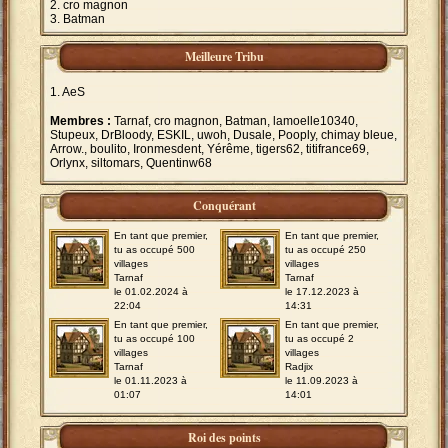
cro magnon
Batman
Meilleure Tribu
AeS
Membres :
Tarnaf, cro magnon, Batman, lamoelle10340,
Stupeux, DrBloody, ESKIL, uwoh, Dusale, Pooply, chimay bleue,
Arrow., boulito, Ironmesdent, Yérême, tigers62, titifrance69,
Orlynx, siltomars, Quentinw68
Conquérant
En tant que premier,
En tant que premier,
tu as occupé 500
tu as occupé 250
villages
villages
Tarnaf
Tarnaf
le 01.02.2024 à
le 17.12.2023 à
22:04
14:31
En tant que premier,
En tant que premier,
tu as occupé 100
tu as occupé 2
villages
villages
Tarnaf
Radjix
le 01.11.2023 à
le 11.09.2023 à
01:07
14:01
Roi des points