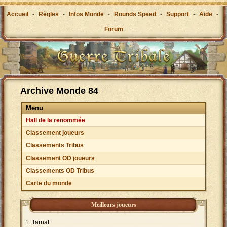
Accueil
-
Règles
-
Infos Monde
-
Rounds Speed
-
Support
-
Aide
-
Forum
Archive Monde 84
Menu
Hall de la renommée
Classement joueurs
Classements Tribus
Classement OD joueurs
Classements OD Tribus
Carte du monde
Meilleurs joueurs
Tarnaf