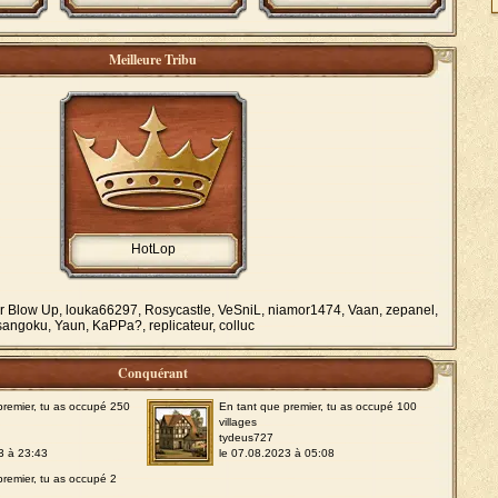
Meilleure Tribu
HotLop
r Blow Up, louka66297, Rosycastle, VeSniL, niamor1474, Vaan, zepanel,
ngoku, Yaun, KaPPa?, replicateur, colluc
Conquérant
premier, tu as occupé 250
En tant que premier, tu as occupé 100
villages
tydeus727
3 à 23:43
le 07.08.2023 à 05:08
premier, tu as occupé 2