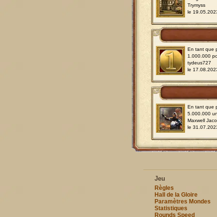
Trymyss
le 19.05.202
En tant que p
1.000.000 po
tydeus727
le 17.08.202
En tant que p
5.000.000 u
Maxwell Jac
le 31.07.202
Jeu
Règles
Hall de la Gloire
Paramètres Mondes
Statistiques
Rounds Speed