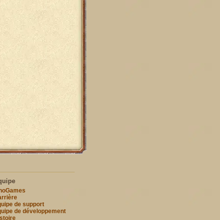
quipe
nnoGames
rrière
uipe de support
uipe de développement
stoire