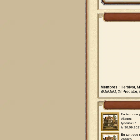
Membres :
Herbivor, M
BOoOoO, XnPredator, sa
En tant que 
villages
tydeus727
le 30.09.202
En tant que 
villages