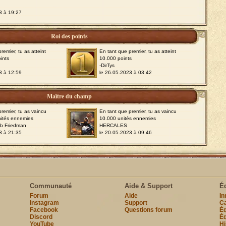
3 à 19:27
Roi des points
remier, tu as atteint
En tant que premier, tu as atteint
ints
10.000 points
-DirTys
3 à 12:59
le 26.05.2023 à 03:42
Maître du champ
remier, tu as vaincu
En tant que premier, tu as vaincu
nités ennemies
10.000 unités ennemies
ob Friedman
HERCALES
3 à 21:35
le 20.05.2023 à 09:46
Communauté
Aide & Support
É
Forum
Aide
I
Instagram
Support
Ca
Facebook
Questions forum
Éq
Discord
Éq
YouTube
Hi