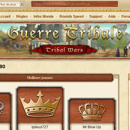
Tribal Wars 2, la suite d’un classique
Plus de jeux :
Forge of Empires – Stratégie à travers les âges
ccueil
-
Règles
-
Infos Monde
-
Rounds Speed
-
Support
-
Aide
-
For
Grepolis – Fondez un royaume en Grèce antique !
80
Meilleurs joueurs
tydeus727
Mr Blow Up