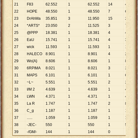
21
F83
62
.
552
1
62
.
552
14
4
.
468
22
HOPE
48
.
550
1
48
.
550
7
6
.
936
23
DrAhMa
35
.
851
3
11
.
950
15
2
.
390
24
*ARTS*
23
.
050
2
11
.
525
3
7
.
683
25
@PPP
18
.
381
1
18
.
381
4
4
.
595
26
EaU
15
.
741
1
15
.
741
4
3
.
935
27
wick
11
.
593
1
11
.
593
1
11
.
593
28
HALECO
8
.
901
1
8
.
901
4
2
.
225
29
Wo{A}
8
.
606
1
8
.
606
1
8
.
606
30
6RPIMA
8
.
021
1
8
.
021
3
2
.
674
31
MAPS
6
.
101
1
6
.
101
1
6
.
101
32
~L~
5
.
551
1
5
.
551
2
2
.
776
33
I/M 2
4
.
639
1
4
.
639
1
4
.
639
34
LWN
4
.
371
1
4
.
371
1
4
.
371
35
La R
1
.
747
1
1
.
747
2
874
36
C_g
1
.
187
1
1
.
187
1
1
.
187
37
......
1
.
059
1
1
.
059
1
1
.
059
38
-JEC-
550
1
550
1
550
39
-/GM/-
144
1
144
0