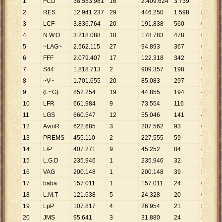
1
FCD
38
.
553
.
981
16
2
.
409
.
624
3
.
739
10
.
311
2
RES
12
.
941
.
237
29
446
.
250
1
.
598
8
.
098
3
LCF
3
.
836
.
764
20
191
.
838
560
6
.
851
4
N.W.O
3
.
218
.
088
18
178
.
783
478
6
.
732
5
~LAG~
2
.
562
.
115
27
94
.
893
367
6
.
981
6
FFF
2
.
079
.
407
17
122
.
318
342
6
.
080
7
S44
1
.
818
.
713
2
909
.
357
198
9
.
185
8
~V~
1
.
701
.
655
20
85
.
083
297
5
.
729
9
{L~G}
852
.
254
19
44
.
855
194
4
.
393
10
LFR
661
.
984
9
73
.
554
116
5
.
707
11
LGS
660
.
547
12
55
.
046
141
4
.
685
12
AvoiR
622
.
685
3
207
.
562
93
6
.
696
13
PREMS
455
.
110
2
227
.
555
59
7
.
714
14
L/P
407
.
271
9
45
.
252
84
4
.
848
15
L.G.D
235
.
946
1
235
.
946
32
7
.
373
16
VAG
200
.
148
1
200
.
148
39
5
.
132
17
baba
157
.
011
1
157
.
011
24
6
.
542
18
L.M.T
121
.
638
5
24
.
328
20
6
.
082
19
LpP
107
.
817
4
26
.
954
21
5
.
134
20
JMS
95
.
641
3
31
.
880
24
3
.
985