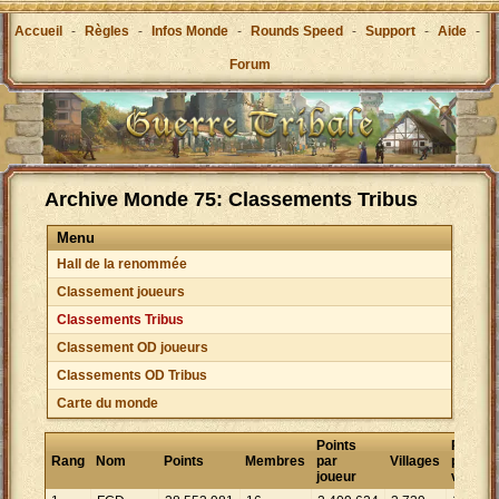
Accueil
-
Règles
-
Infos Monde
-
Rounds Speed
-
Support
-
Aide
-
Forum
Archive Monde 75: Classements Tribus
Menu
Hall de la renommée
Classement joueurs
Classements Tribus
Classement OD joueurs
Classements OD Tribus
Carte du monde
Points
Points
Rang
Nom
Points
Membres
par
Villages
par
joueur
village