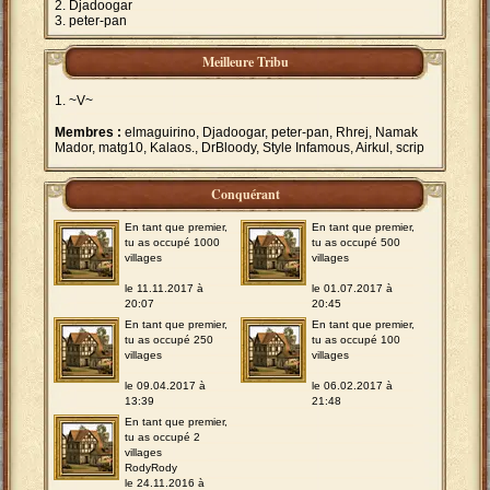
Djadoogar
peter-pan
Meilleure Tribu
~V~
Membres :
elmaguirino, Djadoogar, peter-pan, Rhrej, Namak
Mador, matg10, Kalaos., DrBloody, Style Infamous, Airkul, scrip
Conquérant
En tant que premier,
En tant que premier,
tu as occupé 1000
tu as occupé 500
villages
villages
le 11.11.2017 à
le 01.07.2017 à
20:07
20:45
En tant que premier,
En tant que premier,
tu as occupé 250
tu as occupé 100
villages
villages
le 09.04.2017 à
le 06.02.2017 à
13:39
21:48
En tant que premier,
tu as occupé 2
villages
RodyRody
le 24.11.2016 à