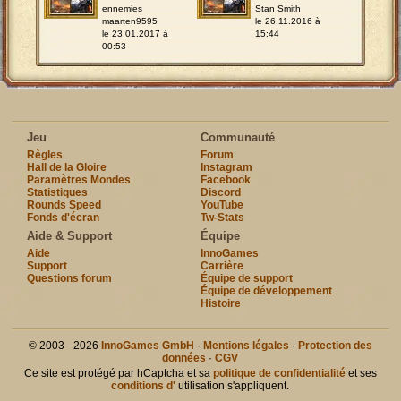
ennemies
Stan Smith
maarten9595
le 26.11.2016 à
le 23.01.2017 à
15:44
00:53
Jeu
Communauté
Règles
Forum
Hall de la Gloire
Instagram
Paramètres Mondes
Facebook
Statistiques
Discord
Rounds Speed
YouTube
Fonds d'écran
Tw-Stats
Aide & Support
Équipe
Aide
InnoGames
Support
Carrière
Questions forum
Équipe de support
Équipe de développement
Histoire
© 2003 - 2026
InnoGames GmbH
·
Mentions légales
·
Protection des
données
·
CGV
Ce site est protégé par hCaptcha et sa
politique de confidentialité
et ses
conditions d'
utilisation s'appliquent.