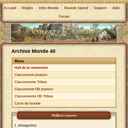
Accueil
-
Règles
-
Infos Monde
-
Rounds Speed
-
Support
-
Aide
-
Forum
Archive Monde 40
Menu
Hall de la renommée
Classement joueurs
Classements Tribus
Classement OD joueurs
Classements OD Tribus
Carte du monde
Meilleurs joueurs
elmaguirino