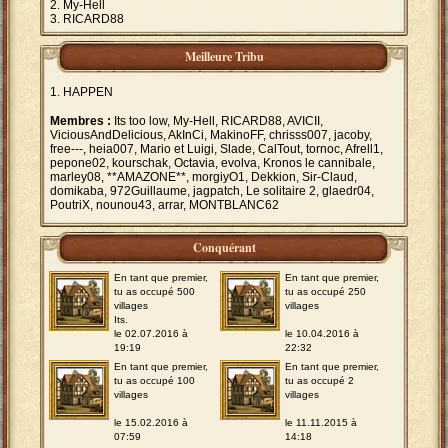
My-Hell
RICARD88
Meilleure Tribu
HAPPEN
Membres :
Its too low, My-Hell, RICARD88, AVICII,
ViciousAndDelicious, AkInCi, MakinoFF, chrisss007, jacoby,
free---, heia007, Mario et Luigi, Slade, CalTout, tornoc, Afrell1,
pepone02, kourschak, Octavia, evolva, Kronos le cannibale,
marley08, **AMAZONE**, morgiyO1, Dekkion, Sir-Claud,
domikaba, 972Guillaume, jagpatch, Le solitaire 2, glaedr04,
PoutriX, nounou43, arrar, MONTBLANC62
Conquérant
En tant que premier,
En tant que premier,
tu as occupé 500
tu as occupé 250
villages
villages
Its.
le 02.07.2016 à
le 10.04.2016 à
19:19
22:32
En tant que premier,
En tant que premier,
tu as occupé 100
tu as occupé 2
villages
villages
le 15.02.2016 à
le 11.11.2015 à
07:59
14:18