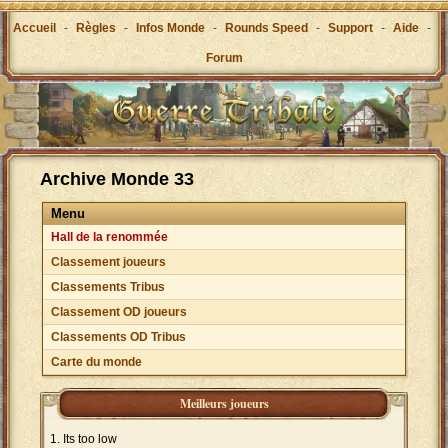
Accueil
-
Règles
-
Infos Monde
-
Rounds Speed
-
Support
-
Aide
-
Forum
Archive Monde 33
Menu
Hall de la renommée
Classement joueurs
Classements Tribus
Classement OD joueurs
Classements OD Tribus
Carte du monde
Meilleurs joueurs
Its too low