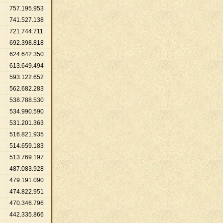
757
.
195
.
953
741
.
527
.
138
721
.
744
.
711
692
.
398
.
818
624
.
642
.
350
613
.
649
.
494
593
.
122
.
652
562
.
682
.
283
538
.
788
.
530
534
.
990
.
590
531
.
201
.
363
516
.
821
.
935
514
.
659
.
183
513
.
769
.
197
487
.
083
.
928
479
.
191
.
090
474
.
822
.
951
470
.
346
.
796
442
.
335
.
866