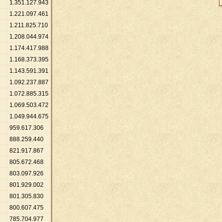
1
.
351
.
127
.
943
1
.
221
.
097
.
461
1
.
211
.
825
.
710
1
.
208
.
044
.
974
1
.
174
.
417
.
988
1
.
168
.
373
.
395
1
.
143
.
591
.
391
1
.
092
.
237
.
887
1
.
072
.
885
.
315
1
.
069
.
503
.
472
1
.
049
.
944
.
675
959
.
617
.
306
888
.
259
.
440
821
.
917
.
867
805
.
672
.
468
803
.
097
.
926
801
.
929
.
002
801
.
305
.
830
800
.
607
.
475
785
.
704
.
977