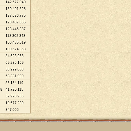
142
.
577
.
040
139
.
491
.
528
137
.
636
.
775
128
.
487
.
866
123
.
446
.
387
118
.
302
.
343
106
.
485
.
519
100
.
674
.
363
84
.
523
.
968
69
.
235
.
169
58
.
999
.
058
53
.
331
.
990
53
.
134
.
119
78
41
.
720
.
115
32
.
978
.
986
19
.
677
.
239
347
.
095