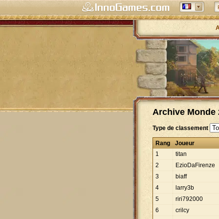
A
Archive Monde 2
Type de classement
Rang
Joueur
1
titan
2
EzioDaFirenze
3
biaff
4
larry3b
5
riri792000
6
crilcy