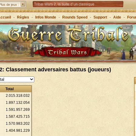
Tribal Wars 2, la suite d’un classique
Plus de jeux :
Forge of Empires – Stratégie à travers les âges
ccueil
-
Règles
-
Infos Monde
-
Rounds Speed
-
Support
-
Aide
-
For
Grepolis – Fondez un royaume en Grèce antique !
: Classement adversaires battus (joueurs)
Total
2
.
015
.
318
.
032
1
.
897
.
132
.
054
1
.
591
.
957
.
269
1
.
587
.
425
.
715
1
.
570
.
983
.
202
1
.
404
.
981
.
229