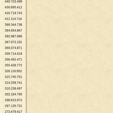
440
.
723
.
499
430
.
695
.
412
416
.
719
.
743
412
.
114
.
716
399
.
344
.
738
394
.
654
.
867
392
.
987
.
686
367
.
072
.
191
360
.
074
.
871
359
.
714
.
018
356
.
492
.
471
355
.
428
.
772
326
.
116
.
952
315
.
745
.
751
314
.
258
.
741
310
.
238
.
497
302
.
164
.
795
298
.
815
.
972
297
.
135
.
731
273
.
479
.
417