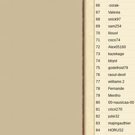
66
-zorak-
67
Valexia
68
snick97
69
sam254
70
lilouvl
71
coco74
72
Alex05160
73
kazekage
74
bbyol
75
godefroid79
76
raoul-devil
77
williams 2
78
Fernande
79
Menlho
80
00-nausicaa-00
81
cricri270
82
julie32
83
majingauthier
84
HORUS2