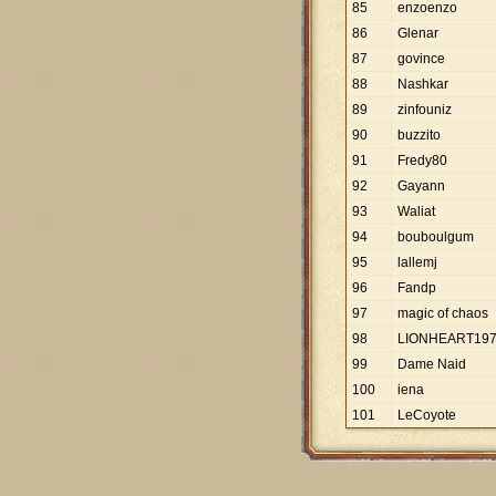
85
enzoenzo
86
Glenar
87
govince
88
Nashkar
89
zinfouniz
90
buzzito
91
Fredy80
92
Gayann
93
Waliat
94
bouboulgum
95
lallemj
96
Fandp
97
magic of chaos
98
LIONHEART19
99
Dame Naid
100
iena
101
LeCoyote