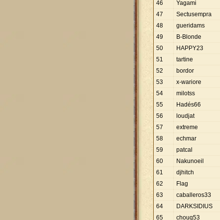
46
Yagami
47
Sectusempra
48
gueridams
49
B-Blonde
50
HAPPY23
51
tartine
52
bordor
53
x-wariore
54
milotss
55
Hadés66
56
loudjat
57
extreme
58
echmar
59
patcal
60
Nakunoeil
61
djhitch
62
Flag
63
caballeros33
64
DARKSIDIUS
65
chouq53