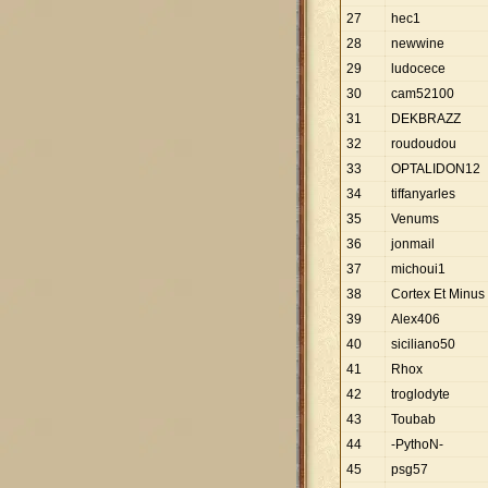
27
hec1
28
newwine
29
ludocece
30
cam52100
31
DEKBRAZZ
32
roudoudou
33
OPTALIDON12
34
tiffanyarles
35
Venums
36
jonmail
37
michoui1
38
Cortex Et Minus
39
Alex406
40
siciliano50
41
Rhox
42
troglodyte
43
Toubab
44
-PythoN-
45
psg57