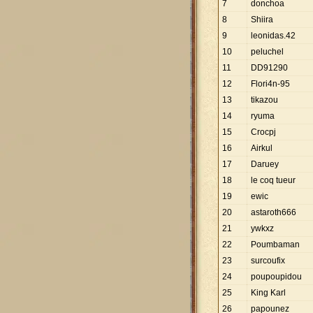
7
donchoa
8
Shiira
9
leonidas.42
10
peluchel
11
DD91290
12
Flori4n-95
13
tikazou
14
ryuma
15
Crocpj
16
Airkul
17
Daruey
18
le coq tueur
19
ewic
20
astaroth666
21
ywkxz
22
Poumbaman
23
surcoufix
24
poupoupidou
25
King Karl
26
papounez