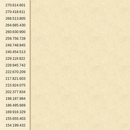
270
.
614
.
601
270
.
418
.
611
268
.
513
.
805
264
.
685
.
430
260
.
630
.
900
259
.
756
.
728
249
.
748
.
845
240
.
454
.
513
229
.
119
.
922
228
.
945
.
742
222
.
670
.
209
217
.
821
.
603
215
.
924
.
075
202
.
377
.
834
198
.
187
.
984
186
.
495
.
669
169
.
916
.
329
155
.
655
.
403
154
.
199
.
432