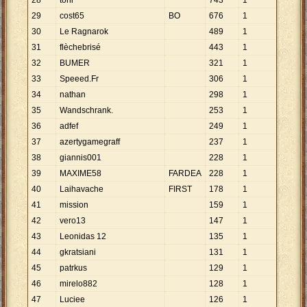
28
toni
743
1
29
cost65
BO
676
1
30
Le Ragnarok
489
1
31
flèchebrisé
443
1
32
BUMER
321
1
33
Speeed.Fr
306
1
34
nathan
298
1
35
Wandschrank.
253
1
36
adfef
249
1
37
azertygamegraff
237
1
38
giannis001
228
1
39
MAXIME58
FARDEA
228
1
40
Laihavache
FIRST
178
1
41
mission
159
1
42
vero13
147
1
43
Leonidas 12
135
1
44
gkratsiani
131
1
45
patrkus
129
1
46
mirelo882
128
1
47
Luciee
126
1