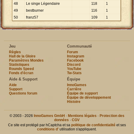
48
Le singe Légendaire
118
1
49
bestburner
116
1
50
franz57
109
1
Jeu
Communauté
Règles
Forum
Hall de la Gloire
Instagram
Paramètres Mondes
Facebook
Statistiques
Discord
Rounds Speed
YouTube
Fonds d'écran
Tw-Stats
Aide & Support
Équipe
Aide
InnoGames
Support
Carrière
Questions forum
Équipe de support
Équipe de développement
Histoire
© 2003 - 2026
InnoGames GmbH
·
Mentions légales
·
Protection des
données
·
CGV
Ce site est protégé par hCaptcha et sa
politique de confidentialité
et ses
conditions d'
utilisation s'appliquent.