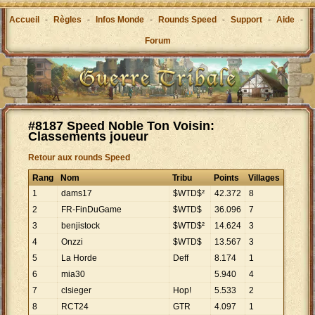
Accueil
-
Règles
-
Infos Monde
-
Rounds Speed
-
Support
-
Aide
-
Forum
#8187 Speed Noble Ton Voisin:
Classements joueur
Retour aux rounds Speed
Rang
Nom
Tribu
Points
Villages
1
dams17
$WTD$²
42
.
372
8
2
FR-FinDuGame
$WTD$
36
.
096
7
3
benjistock
$WTD$²
14
.
624
3
4
Onzzi
$WTD$
13
.
567
3
5
La Horde
Deff
8
.
174
1
6
mia30
5
.
940
4
7
clsieger
Hop!
5
.
533
2
8
RCT24
GTR
4
.
097
1