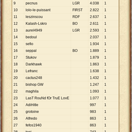
9
pecnus
LGR
4
.
038
1
10
lolo-le-puissant
FIRST
2
.
822
1
11
leszinscou
RDF
2
.
637
1
12
Kalash-Lskro
BO
2
.
611
1
13
aurel4949
LGR
2
.
593
1
14
bedoul
2
.
037
1
15
sefio
1
.
934
1
16
seppal
BO
1
.
889
1
17
Stukov
1
.
879
1
18
Darkhawk
1
.
863
1
19
Lefranc
1
.
638
1
20
cactus248
1
.
432
1
21
bishop GW
1
.
247
1
22
maghila
1
.
093
1
23
LasT RouNd fOr TruE LovE
1
.
077
1
24
AdiHitle
997
1
25
grotoine
983
1
26
Alfredo
863
1
27
fefos1940
863
1