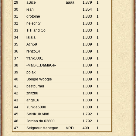
29
aSice
aaaa
1
.
879
1
30
jean
1
.
854
1
31
grotoine
1
.
833
1
32
ne echt?
1
.
833
1
33
TiTi and Co
1
.
833
1
34
lalala
1
.
833
1
35
Ach59
1
.
809
1
36
renzo14
1
.
809
1
37
frank0001
1
.
809
1
38
-MaGiC.DaMaGe-
1
.
809
1
39
polak
1
.
809
1
40
Boogie Woogie
1
.
809
1
41
bestburner
1
.
809
1
42
zhitzhu
1
.
809
1
43
ange16
1
.
809
1
44
Yunkie5000
1
.
809
1
45
SANKUKAI88
1
.
792
1
46
Jordan du 62800
1
.
792
1
47
Seigneur Menegan
VRD
499
1