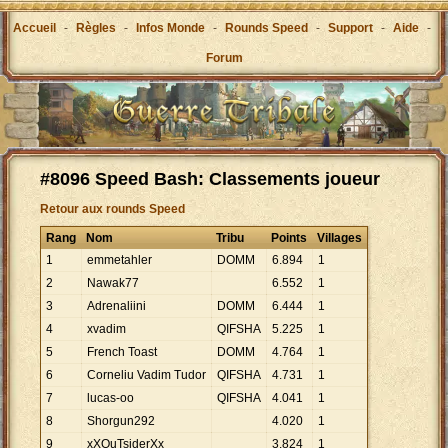
Accueil
-
Règles
-
Infos Monde
-
Rounds Speed
-
Support
-
Aide
-
Forum
#8096 Speed Bash: Classements joueur
Retour aux rounds Speed
Rang
Nom
Tribu
Points
Villages
1
emmetahler
DOMM
6
.
894
1
2
Nawak77
6
.
552
1
3
Adrenaliini
DOMM
6
.
444
1
4
xvadim
QIFSHA
5
.
225
1
5
French Toast
DOMM
4
.
764
1
6
Corneliu Vadim Tudor
QIFSHA
4
.
731
1
7
lucas-oo
QIFSHA
4
.
041
1
8
Shorgun292
4
.
020
1
9
xXOuTsiderXx
3
.
824
1