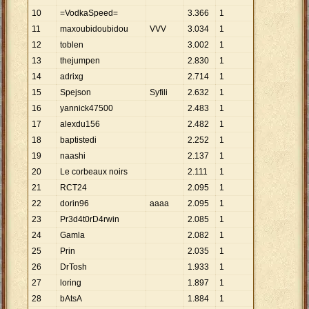
10
=VodkaSpeed=
3
.
366
1
11
maxoubidoubidou
VVV
3
.
034
1
12
toblen
3
.
002
1
13
thejumpen
2
.
830
1
14
adrixg
2
.
714
1
15
Spejson
Syfili
2
.
632
1
16
yannick47500
2
.
483
1
17
alexdu156
2
.
482
1
18
baptistedi
2
.
252
1
19
naashi
2
.
137
1
20
Le corbeaux noirs
2
.
111
1
21
RCT24
2
.
095
1
22
dorin96
aaaa
2
.
095
1
23
Pr3d4t0rD4rwin
2
.
085
1
24
Gamla
2
.
082
1
25
Prin
2
.
035
1
26
DrTosh
1
.
933
1
27
loring
1
.
897
1
28
bAtsA
1
.
884
1