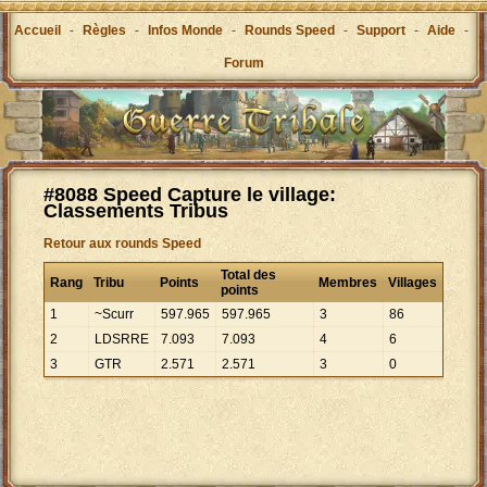
Accueil
-
Règles
-
Infos Monde
-
Rounds Speed
-
Support
-
Aide
-
Forum
#8088 Speed Capture le village:
Classements Tribus
Retour aux rounds Speed
Total des
Rang
Tribu
Points
Membres
Villages
points
1
~Scurr
597
.
965
597
.
965
3
86
2
LDSRRE
7
.
093
7
.
093
4
6
3
GTR
2
.
571
2
.
571
3
0