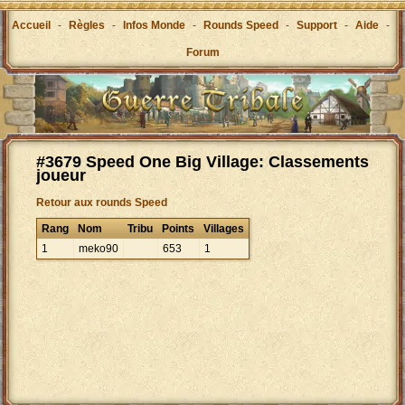
Accueil
-
Règles
-
Infos Monde
-
Rounds Speed
-
Support
-
Aide
-
Forum
#3679 Speed One Big Village: Classements
joueur
Retour aux rounds Speed
Rang
Nom
Tribu
Points
Villages
1
meko90
653
1