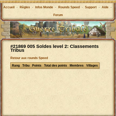
Accueil
-
Règles
-
Infos Monde
-
Rounds Speed
-
Support
-
Aide
-
Forum
#21869 005 Soldes level 2: Classements
Tribus
Retour aux rounds Speed
Rang
Tribu
Points
Total des points
Membres
Villages