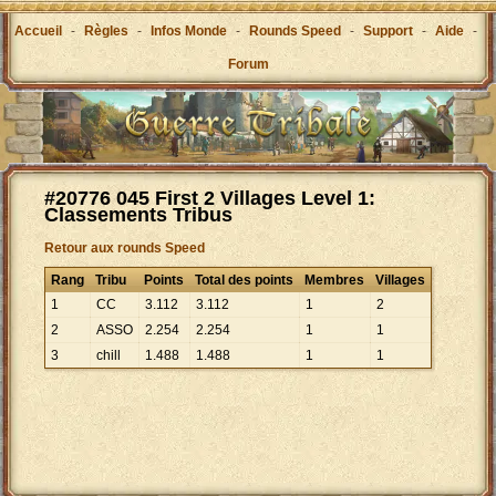
Accueil
-
Règles
-
Infos Monde
-
Rounds Speed
-
Support
-
Aide
-
Forum
#20776 045 First 2 Villages Level 1:
Classements Tribus
Retour aux rounds Speed
Rang
Tribu
Points
Total des points
Membres
Villages
1
CC
3
.
112
3
.
112
1
2
2
ASSO
2
.
254
2
.
254
1
1
3
chill
1
.
488
1
.
488
1
1