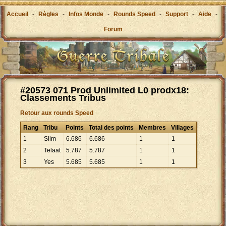
Accueil
-
Règles
-
Infos Monde
-
Rounds Speed
-
Support
-
Aide
-
Forum
#20573 071 Prod Unlimited L0 prodx18:
Classements Tribus
Retour aux rounds Speed
Rang
Tribu
Points
Total des points
Membres
Villages
1
Slim
6
.
686
6
.
686
1
1
2
Telaat
5
.
787
5
.
787
1
1
3
Yes
5
.
685
5
.
685
1
1