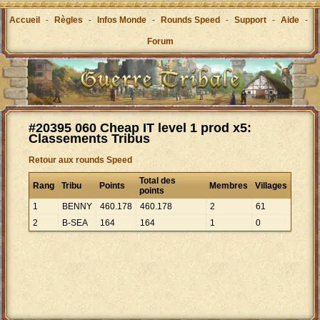
Accueil
-
Règles
-
Infos Monde
-
Rounds Speed
-
Support
-
Aide
-
Forum
#20395 060 Cheap IT level 1 prod x5:
Classements Tribus
Retour aux rounds Speed
Total des
Rang
Tribu
Points
Membres
Villages
points
1
BENNY
460
.
178
460
.
178
2
61
2
B-SEA
164
164
1
0