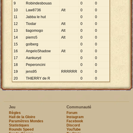
9
Robindesbouas
0
0
10
Law8736
Alt
0
0
11
Jabba le hut
0
0
12
Tiodar
Alt
0
0
13
tiagomogo
Alt
0
0
14
pierro5
Alt
0
0
15
golberg
0
0
16
AngeloShadow
Alt
0
0
17
Aankuryd
0
0
18
Peperoncini
0
0
19
jens95
RRRRRR
0
0
20
THIERRY de R
0
0
Jeu
Communauté
Règles
Forum
Hall de la Gloire
Instagram
Paramètres Mondes
Facebook
Statistiques
Discord
Rounds Speed
YouTube