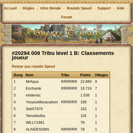
Accueil
-
Règles
-
Infos Monde
-
Rounds Speed
-
Support
-
Aide
-
Forum
#20294 009 Tribu level 1 B: Classements
joueur
Retour aux rounds Speed
Rang
Nom
Tribu
Points
Villages
1
MrAqua
RRRRRR
22
.
880
9
2
Enchante
RRRRRR
16
.
724
7
3
misterrac
1
.
036
1
4
YouyouMacacadum
RRRRRR
166
1
5
Seb57970
162
1
6
Tarrasbulba
118
1
7
WILLY1981
78
1
8
ALIVERSONN
RRRRRR
78
1