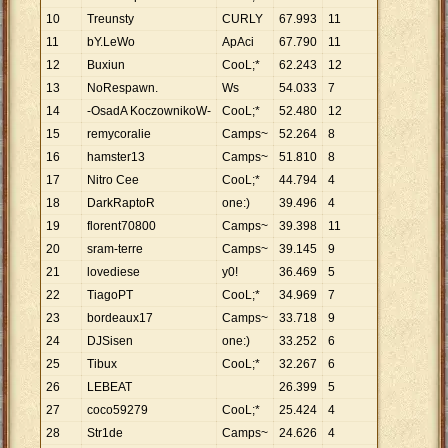
10
Treunsty
CURLY
67
.
993
11
11
bY.LeWo
ApAci
67
.
790
11
12
Buxiun
CooL;*
62
.
243
12
13
NoRespawn.
Ws
54
.
033
7
14
-OsadA KoczownikoW-
CooL;*
52
.
480
12
15
remycoralie
Camps~
52
.
264
8
16
hamster13
Camps~
51
.
810
8
17
Nitro Cee
CooL;*
44
.
794
4
18
DarkRaptoR
one:)
39
.
496
4
19
florent70800
Camps~
39
.
398
11
20
sram-terre
Camps~
39
.
145
9
21
lovediese
y0!
36
.
469
5
22
TiagoPT
CooL;*
34
.
969
7
23
bordeaux17
Camps~
33
.
718
9
24
DJSisen
one:)
33
.
252
6
25
Tibux
CooL;*
32
.
267
6
26
LEBEAT
26
.
399
5
27
coco59279
CooL;*
25
.
424
4
28
Str1de
Camps~
24
.
626
4