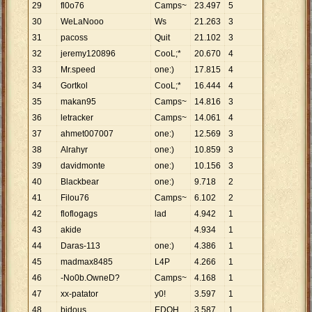
29
fl0o76
Camps~
23
.
497
5
30
WeLaNooo
Ws
21
.
263
3
31
pacoss
Quit
21
.
102
3
32
jeremy120896
CooL;*
20
.
670
4
33
Mr.speed
one:)
17
.
815
4
34
Gortkol
CooL;*
16
.
444
4
35
makan95
Camps~
14
.
816
3
36
letracker
Camps~
14
.
061
4
37
ahmet007007
one:)
12
.
569
3
38
Alrahyr
one:)
10
.
859
3
39
davidmonte
one:)
10
.
156
3
40
Blackbear
one:)
9
.
718
2
41
Filou76
Camps~
6
.
102
2
42
floflogags
lad
4
.
942
1
43
akide
4
.
934
1
44
Daras-113
one:)
4
.
386
1
45
madmax8485
L4P
4
.
266
1
46
-No0b.OwneD?
Camps~
4
.
168
1
47
xx-patator
y0!
3
.
597
1
48
bidous
EDQH
3
.
587
1