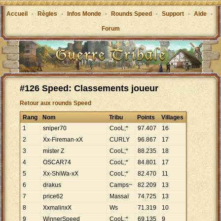
Accueil
-
Règles
-
Infos Monde
-
Rounds Speed
-
Support
-
Aide
-
Forum
#126 Speed: Classements joueur
Retour aux rounds Speed
Rang
Nom
Tribu
Points
Villages
1
sniper70
CooL;*
97
.
407
16
2
Xx-Fireman-xX
CURLY
96
.
867
17
3
mister Z
CooL;*
88
.
235
18
4
OSCAR74
CooL;*
84
.
801
17
5
Xx-ShiWa-xX
CooL;*
82
.
470
11
6
drakus
Camps~
82
.
209
13
7
price62
Massaï
74
.
725
13
8
XxmalinxX
Ws
71
.
319
10
9
WinnerSpeed
CooL;*
69
.
135
9